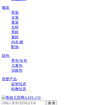
服装
男装
女装
童装
女鞋
男鞋
童鞋
内衣/裤
配饰
箱包
男包/女包
儿童包
功能包
母婴产品
益智玩具
科教玩具