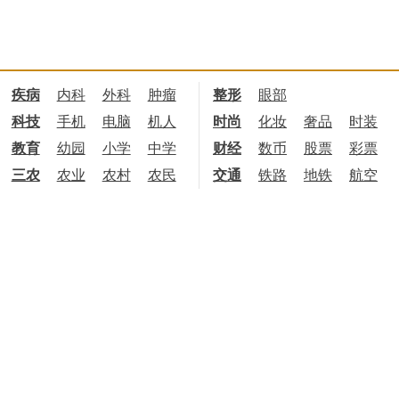
疾病
内科
外科
肿瘤
整形
眼部
科技
手机
电脑
机人
时尚
化妆
奢品
时装
教育
幼园
小学
中学
财经
数币
股票
彩票
三农
农业
农村
农民
交通
铁路
地铁
航空