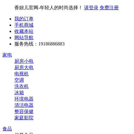
香妞儿官网-年轻人的时尚选择！
请登录
免费注册
我的订单
手机商城
收藏本站
网站导航
服务热线：19186886883
家电
厨房小电
厨房大电
电视机
空调
洗衣机
冰箱
环境电器
清洁电器
整容保健
家庭影院
食品