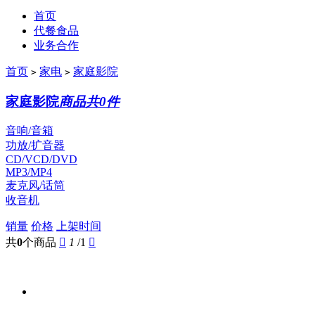
首页
代餐食品
业务合作
首页
家电
家庭影院
>
>
家庭影院
商品共0件
音响/音箱
功放/扩音器
CD/VCD/DVD
MP3/MP4
麦克风/话筒
收音机
销量
价格
上架时间
共
0
个商品

1
/1
