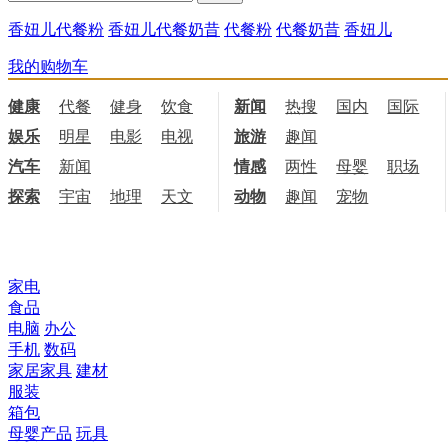
香妞儿代餐粉
香妞儿代餐奶昔
代餐粉
代餐奶昔
香妞儿
我的购物车
健康
代餐
健身
饮食
新闻
热搜
国内
国际
娱乐
明星
电影
电视
旅游
趣闻
汽车
新闻
情感
两性
母婴
职场
探索
宇宙
地理
天文
动物
趣闻
宠物
所有商品分类
家电
食品
电脑
办公
手机
数码
家居家具
建材
服装
箱包
母婴产品
玩具