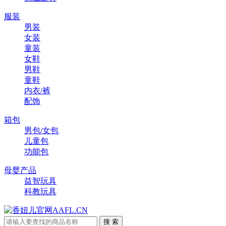
服装
男装
女装
童装
女鞋
男鞋
童鞋
内衣/裤
配饰
箱包
男包/女包
儿童包
功能包
母婴产品
益智玩具
科教玩具