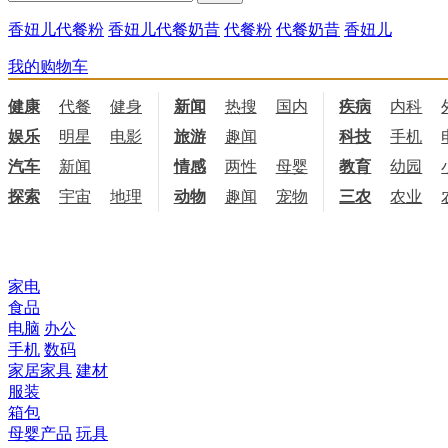
香妞儿代餐粉
香妞儿代餐奶昔
代餐粉
代餐奶昔
香妞儿
我的购物车
健康
代餐
健身
饮食
新闻
热搜
国内
国际
疾病
内科
娱乐
明星
电影
电视
旅游
趣闻
科技
手机
汽车
新闻
情感
两性
母婴
职场
教育
幼园
探索
宇宙
地理
天文
动物
趣闻
宠物
三农
农业
所有商品分类
家电
食品
电脑
办公
手机
数码
家居家具
建材
服装
箱包
母婴产品
玩具