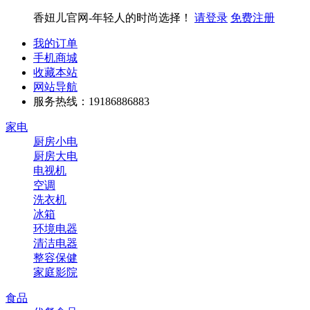
香妞儿官网-年轻人的时尚选择！
请登录
免费注册
我的订单
手机商城
收藏本站
网站导航
服务热线：19186886883
家电
厨房小电
厨房大电
电视机
空调
洗衣机
冰箱
环境电器
清洁电器
整容保健
家庭影院
食品