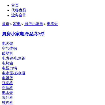
首页
代餐食品
业务合作
首页
家电
厨房小家电
电陶炉
>
>
>
厨房小家电
商品共0件
电火锅
空气炸锅
破壁机
电煮锅/电蒸锅
电烤箱
电压力锅
电水壶/热水瓶
电饭煲
豆浆机
料理机
电水壶
果汁机
绞肉机