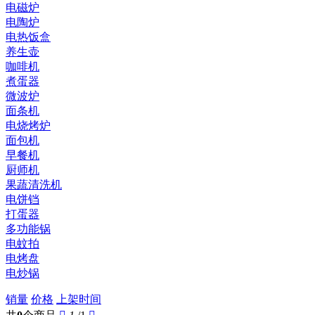
电磁炉
电陶炉
电热饭盒
养生壶
咖啡机
煮蛋器
微波炉
面条机
电烧烤炉
面包机
早餐机
厨师机
果蔬清洗机
电饼铛
打蛋器
多功能锅
电蚊拍
电烤盘
电炒锅
销量
价格
上架时间