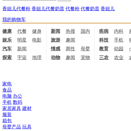
香妞儿代餐粉
香妞儿代餐奶昔
代餐粉
代餐奶昔
香妞儿
我的购物车
健康
代餐
健身
饮食
新闻
热搜
国内
国际
疾病
内科
娱乐
明星
电影
电视
旅游
趣闻
科技
手机
汽车
新闻
情感
两性
母婴
职场
教育
幼园
探索
宇宙
地理
天文
动物
趣闻
宠物
三农
农业
所有商品分类
家电
食品
电脑
办公
手机
数码
家居家具
建材
服装
箱包
母婴产品
玩具