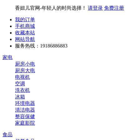
香妞儿官网-年轻人的时尚选择！
请登录
免费注册
我的订单
手机商城
收藏本站
网站导航
服务热线：19186886883
家电
厨房小电
厨房大电
电视机
空调
洗衣机
冰箱
环境电器
清洁电器
整容保健
家庭影院
食品