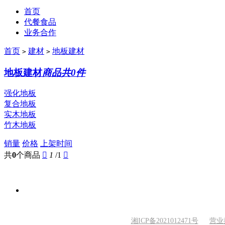
首页
代餐食品
业务合作
首页
建材
地板建材
>
>
地板建材
商品共0件
强化地板
复合地板
实木地板
竹木地板
销量
价格
上架时间
共
0
个商品

1
/1

湘ICP备2021012471号
营业