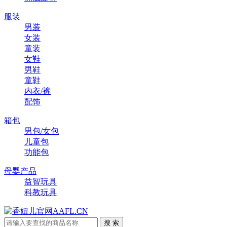
服装
男装
女装
童装
女鞋
男鞋
童鞋
内衣/裤
配饰
箱包
男包/女包
儿童包
功能包
母婴产品
益智玩具
科教玩具