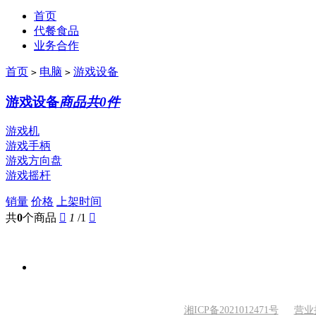
首页
代餐食品
业务合作
首页
电脑
游戏设备
>
>
游戏设备
商品共0件
游戏机
游戏手柄
游戏方向盘
游戏摇杆
销量
价格
上架时间
共
0
个商品

1
/1

湘ICP备2021012471号
营业