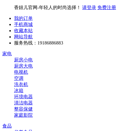
香妞儿官网-年轻人的时尚选择！
请登录
免费注册
我的订单
手机商城
收藏本站
网站导航
服务热线：19186886883
家电
厨房小电
厨房大电
电视机
空调
洗衣机
冰箱
环境电器
清洁电器
整容保健
家庭影院
食品