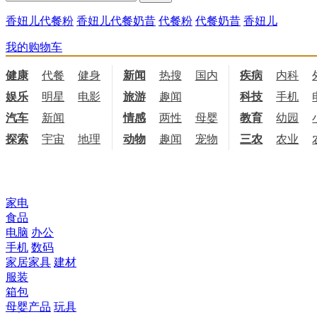
香妞儿代餐粉
香妞儿代餐奶昔
代餐粉
代餐奶昔
香妞儿
我的购物车
健康
代餐
健身
饮食
新闻
热搜
国内
国际
疾病
内科
娱乐
明星
电影
电视
旅游
趣闻
科技
手机
汽车
新闻
情感
两性
母婴
职场
教育
幼园
探索
宇宙
地理
天文
动物
趣闻
宠物
三农
农业
所有商品分类
家电
食品
电脑
办公
手机
数码
家居家具
建材
服装
箱包
母婴产品
玩具