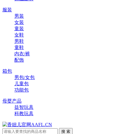
服装
男装
女装
童装
女鞋
男鞋
童鞋
内衣/裤
配饰
箱包
男包/女包
儿童包
功能包
母婴产品
益智玩具
科教玩具