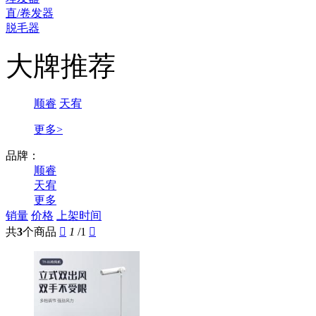
直/卷发器
脱毛器
大牌推荐
顺睿
天宥
更多>
品牌：
顺睿
天宥
更多
销量
价格
上架时间
共
3
个商品

1
/1
