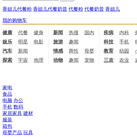
香妞儿代餐粉
香妞儿代餐奶昔
代餐粉
代餐奶昔
香妞儿
我的购物车
健康
代餐
健身
饮食
新闻
热搜
国内
国际
疾病
内科
娱乐
明星
电影
电视
旅游
趣闻
科技
手机
汽车
新闻
情感
两性
母婴
职场
教育
幼园
探索
宇宙
地理
天文
动物
趣闻
宠物
三农
农业
所有商品分类
家电
食品
电脑
办公
手机
数码
家居家具
建材
服装
箱包
母婴产品
玩具