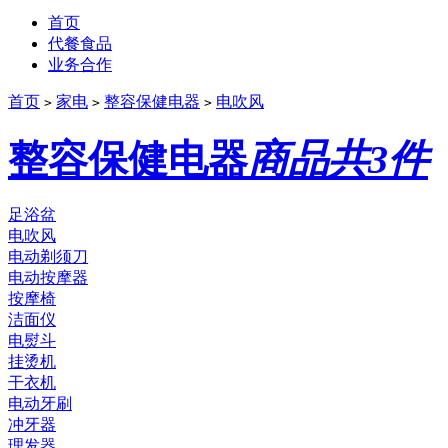
首页
代餐食品
业务合作
首页
家电
整容保健电器
电吹风
>
>
>
整容保健电器
商品共3件
足浴盆
电吹风
电动剃须刀
电动按摩器
按摩椅
洁面仪
电熨斗
挂烫机
干衣机
电动牙刷
冲牙器
理发器