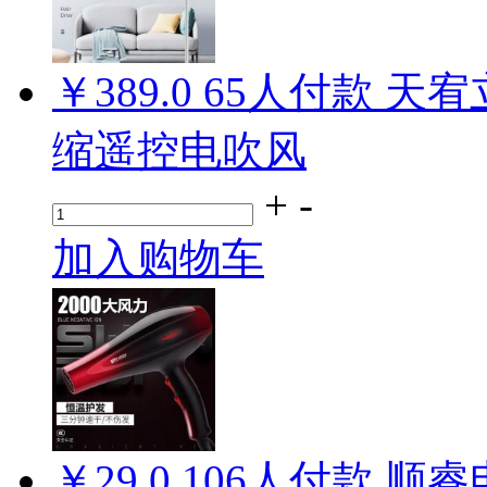
￥389.0
65
人付款
天宥
缩遥控电吹风
+
-
加入购物车
￥29.0
106
人付款
顺睿