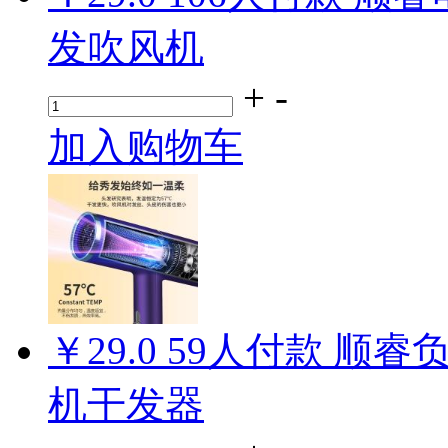
发吹风机
+
-
加入购物车
￥29.0
59
人付款
顺睿负
机干发器