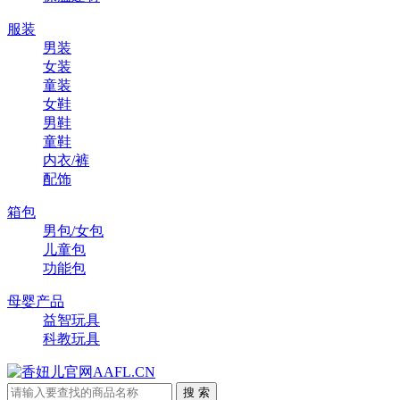
服装
男装
女装
童装
女鞋
男鞋
童鞋
内衣/裤
配饰
箱包
男包/女包
儿童包
功能包
母婴产品
益智玩具
科教玩具