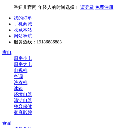
香妞儿官网-年轻人的时尚选择！
请登录
免费注册
我的订单
手机商城
收藏本站
网站导航
服务热线：19186886883
家电
厨房小电
厨房大电
电视机
空调
洗衣机
冰箱
环境电器
清洁电器
整容保健
家庭影院
食品