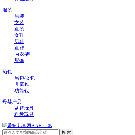
服装
男装
女装
童装
女鞋
男鞋
童鞋
内衣/裤
配饰
箱包
男包/女包
儿童包
功能包
母婴产品
益智玩具
科教玩具