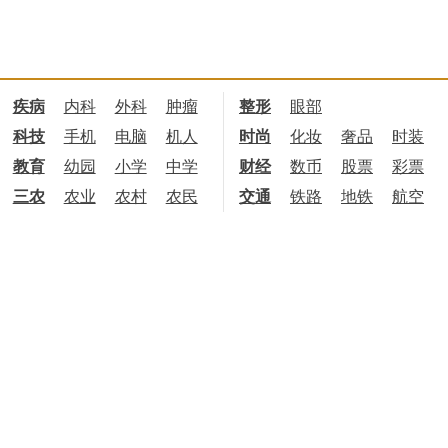
疾病
内科
外科
肿瘤
整形
眼部
科技
手机
电脑
机人
时尚
化妆
奢品
时装
教育
幼园
小学
中学
财经
数币
股票
彩票
三农
农业
农村
农民
交通
铁路
地铁
航空