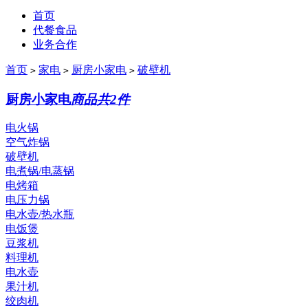
首页
代餐食品
业务合作
首页
家电
厨房小家电
破壁机
>
>
>
厨房小家电
商品共2件
电火锅
空气炸锅
破壁机
电煮锅/电蒸锅
电烤箱
电压力锅
电水壶/热水瓶
电饭煲
豆浆机
料理机
电水壶
果汁机
绞肉机