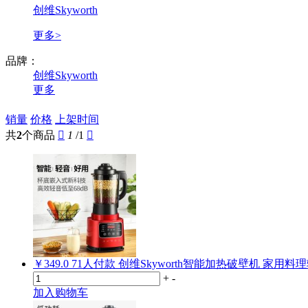
创维Skyworth
更多>
品牌：
创维Skyworth
更多
销量
价格
上架时间
共
2
个商品

1
/1

￥349.0
71
人付款
创维Skyworth智能加热破壁机 家用
+
-
加入购物车