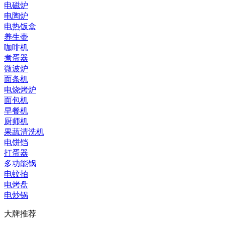
电磁炉
电陶炉
电热饭盒
养生壶
咖啡机
煮蛋器
微波炉
面条机
电烧烤炉
面包机
早餐机
厨师机
果蔬清洗机
电饼铛
打蛋器
多功能锅
电蚊拍
电烤盘
电炒锅
大牌推荐