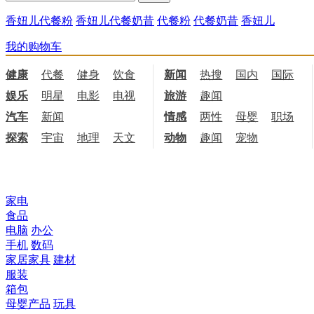
香妞儿代餐粉
香妞儿代餐奶昔
代餐粉
代餐奶昔
香妞儿
我的购物车
健康
代餐
健身
饮食
新闻
热搜
国内
国际
娱乐
明星
电影
电视
旅游
趣闻
汽车
新闻
情感
两性
母婴
职场
探索
宇宙
地理
天文
动物
趣闻
宠物
所有商品分类
家电
食品
电脑
办公
手机
数码
家居家具
建材
服装
箱包
母婴产品
玩具