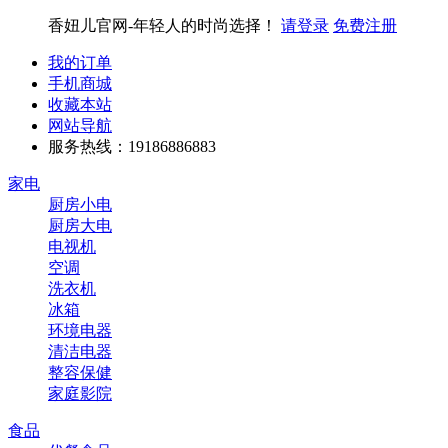
香妞儿官网-年轻人的时尚选择！
请登录
免费注册
我的订单
手机商城
收藏本站
网站导航
服务热线：19186886883
家电
厨房小电
厨房大电
电视机
空调
洗衣机
冰箱
环境电器
清洁电器
整容保健
家庭影院
食品