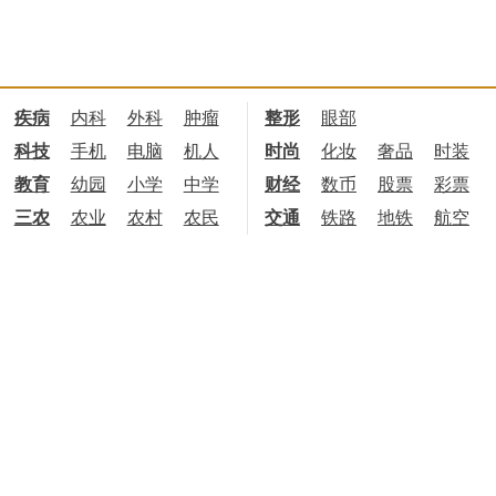
疾病
内科
外科
肿瘤
整形
眼部
科技
手机
电脑
机人
时尚
化妆
奢品
时装
教育
幼园
小学
中学
财经
数币
股票
彩票
三农
农业
农村
农民
交通
铁路
地铁
航空