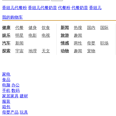
香妞儿代餐粉
香妞儿代餐奶昔
代餐粉
代餐奶昔
香妞儿
我的购物车
健康
代餐
健身
饮食
新闻
热搜
国内
国际
娱乐
明星
电影
电视
旅游
趣闻
汽车
新闻
情感
两性
母婴
职场
探索
宇宙
地理
天文
动物
趣闻
宠物
所有商品分类
家电
食品
电脑
办公
手机
数码
家居家具
建材
服装
箱包
母婴产品
玩具