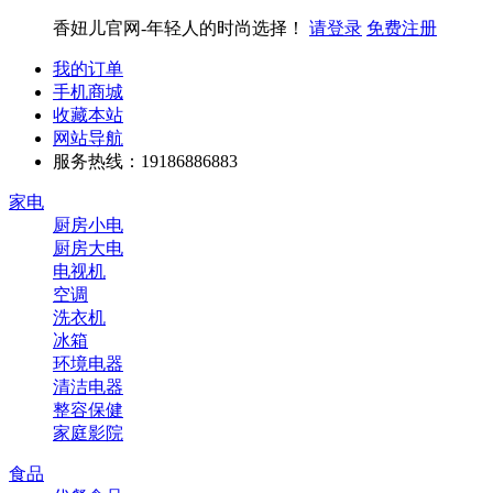
香妞儿官网-年轻人的时尚选择！
请登录
免费注册
我的订单
手机商城
收藏本站
网站导航
服务热线：19186886883
家电
厨房小电
厨房大电
电视机
空调
洗衣机
冰箱
环境电器
清洁电器
整容保健
家庭影院
食品