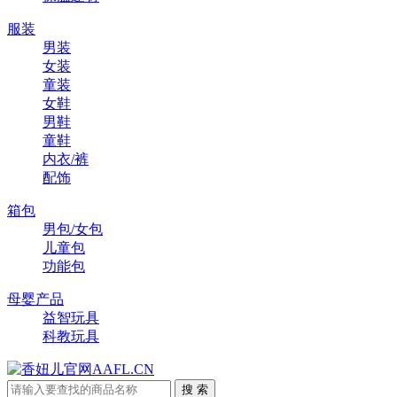
服装
男装
女装
童装
女鞋
男鞋
童鞋
内衣/裤
配饰
箱包
男包/女包
儿童包
功能包
母婴产品
益智玩具
科教玩具