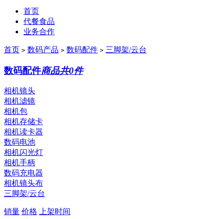
首页
代餐食品
业务合作
首页
数码产品
数码配件
三脚架/云台
>
>
>
数码配件
商品共0件
相机镜头
相机滤镜
相机包
相机存储卡
相机读卡器
数码电池
相机闪光灯
相机手柄
数码充电器
相机镜头布
三脚架/云台
销量
价格
上架时间