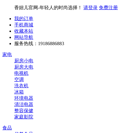
香妞儿官网-年轻人的时尚选择！
请登录
免费注册
我的订单
手机商城
收藏本站
网站导航
服务热线：19186886883
家电
厨房小电
厨房大电
电视机
空调
洗衣机
冰箱
环境电器
清洁电器
整容保健
家庭影院
食品