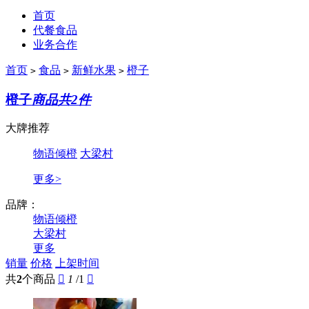
首页
代餐食品
业务合作
首页
食品
新鲜水果
橙子
>
>
>
橙子
商品共2件
大牌推荐
物语倾橙
大梁村
更多>
品牌：
物语倾橙
大梁村
更多
销量
价格
上架时间
共
2
个商品

1
/1
