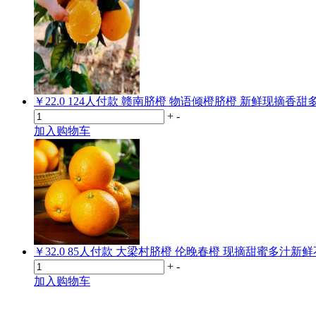
￥22.0
124
人付款
赣南脐橙 物语倾橙脐橙 新鲜现摘香甜
+
-
加入购物车
￥32.0
85
人付款
大梁村脐橙 伦晚春橙 现摘甜蜜多汁新
+
-
加入购物车