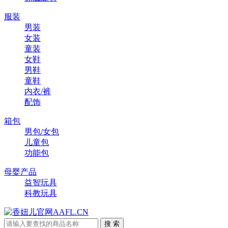
服装
男装
女装
童装
女鞋
男鞋
童鞋
内衣/裤
配饰
箱包
男包/女包
儿童包
功能包
母婴产品
益智玩具
科教玩具