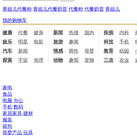
香妞儿代餐粉
香妞儿代餐奶昔
代餐粉
代餐奶昔
香妞儿
我的购物车
健康
代餐
健身
饮食
新闻
热搜
国内
国际
疾病
内科
娱乐
明星
电影
电视
旅游
趣闻
科技
手机
汽车
新闻
情感
两性
母婴
职场
教育
幼园
探索
宇宙
地理
天文
动物
趣闻
宠物
三农
农业
所有商品分类
家电
食品
电脑
办公
手机
数码
家居家具
建材
服装
箱包
母婴产品
玩具