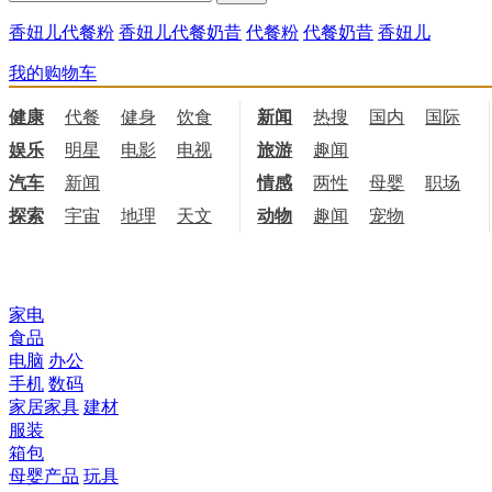
香妞儿代餐粉
香妞儿代餐奶昔
代餐粉
代餐奶昔
香妞儿
我的购物车
健康
代餐
健身
饮食
新闻
热搜
国内
国际
娱乐
明星
电影
电视
旅游
趣闻
汽车
新闻
情感
两性
母婴
职场
探索
宇宙
地理
天文
动物
趣闻
宠物
所有商品分类
家电
食品
电脑
办公
手机
数码
家居家具
建材
服装
箱包
母婴产品
玩具