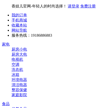
香妞儿官网-年轻人的时尚选择！
请登录
免费注册
我的订单
手机商城
收藏本站
网站导航
服务热线：19186886883
家电
厨房小电
厨房大电
电视机
空调
洗衣机
冰箱
环境电器
清洁电器
整容保健
家庭影院
食品