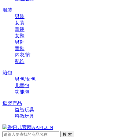
服装
男装
女装
童装
女鞋
男鞋
童鞋
内衣/裤
配饰
箱包
男包/女包
儿童包
功能包
母婴产品
益智玩具
科教玩具