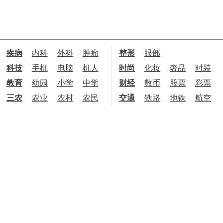
疾病
内科
外科
肿瘤
整形
眼部
科技
手机
电脑
机人
时尚
化妆
奢品
时装
教育
幼园
小学
中学
财经
数币
股票
彩票
三农
农业
农村
农民
交通
铁路
地铁
航空