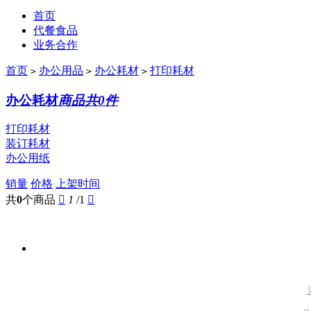
首页
代餐食品
业务合作
首页
办公用品
办公耗材
打印耗材
>
>
>
办公耗材
商品共0件
打印耗材
装订耗材
办公用纸
销量
价格
上架时间
共
0
个商品

1
/1
