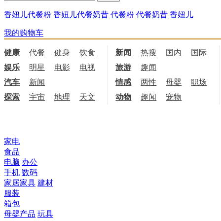
香妞儿代餐粉
香妞儿代餐奶昔
代餐粉
代餐奶昔
香妞儿
我的购物车
健康
代餐
健身
饮食
新闻
热搜
国内
国际
娱乐
明星
电影
电视
旅游
趣闻
汽车
新闻
情感
两性
母婴
职场
探索
宇宙
地理
天文
动物
趣闻
宠物
所有商品分类
家电
食品
电脑
办公
手机
数码
家居家具
建材
服装
箱包
母婴产品
玩具