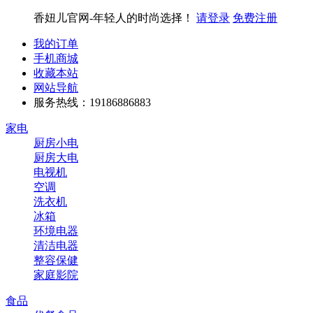
香妞儿官网-年轻人的时尚选择！
请登录
免费注册
我的订单
手机商城
收藏本站
网站导航
服务热线：19186886883
家电
厨房小电
厨房大电
电视机
空调
洗衣机
冰箱
环境电器
清洁电器
整容保健
家庭影院
食品