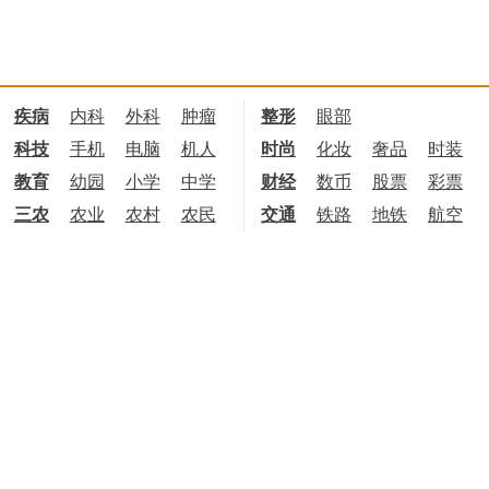
疾病
内科
外科
肿瘤
整形
眼部
科技
手机
电脑
机人
时尚
化妆
奢品
时装
教育
幼园
小学
中学
财经
数币
股票
彩票
三农
农业
农村
农民
交通
铁路
地铁
航空