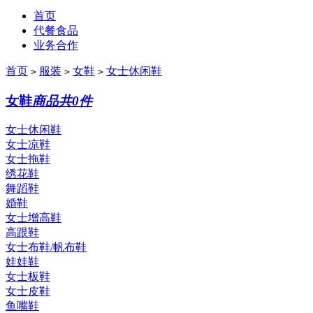
首页
代餐食品
业务合作
首页
服装
女鞋
女士休闲鞋
>
>
>
女鞋
商品共0件
女士休闲鞋
女士凉鞋
女士拖鞋
绣花鞋
舞蹈鞋
婚鞋
女士增高鞋
高跟鞋
女士布鞋/帆布鞋
娃娃鞋
女士板鞋
女士皮鞋
鱼嘴鞋