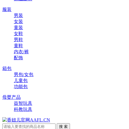
服装
男装
女装
童装
女鞋
男鞋
童鞋
内衣/裤
配饰
箱包
男包/女包
儿童包
功能包
母婴产品
益智玩具
科教玩具