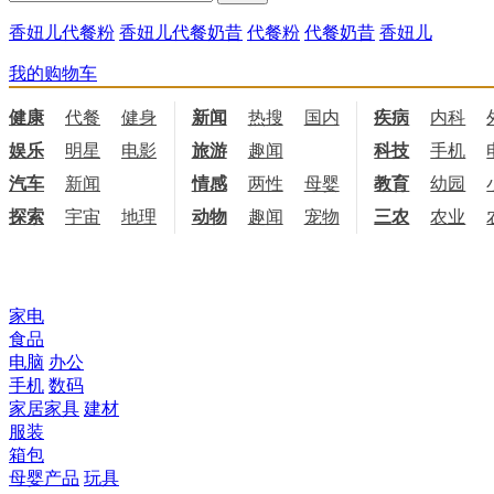
香妞儿代餐粉
香妞儿代餐奶昔
代餐粉
代餐奶昔
香妞儿
我的购物车
健康
代餐
健身
饮食
新闻
热搜
国内
国际
疾病
内科
娱乐
明星
电影
电视
旅游
趣闻
科技
手机
汽车
新闻
情感
两性
母婴
职场
教育
幼园
探索
宇宙
地理
天文
动物
趣闻
宠物
三农
农业
所有商品分类
家电
食品
电脑
办公
手机
数码
家居家具
建材
服装
箱包
母婴产品
玩具