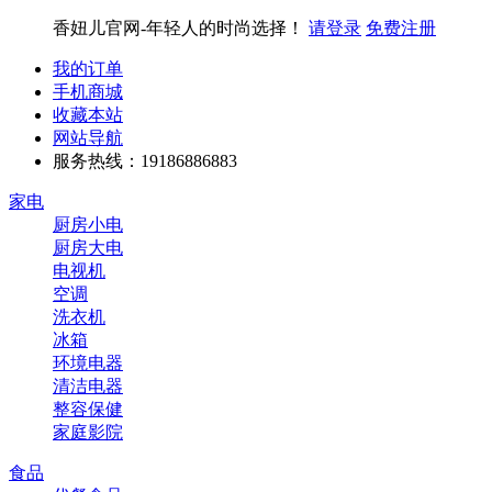
香妞儿官网-年轻人的时尚选择！
请登录
免费注册
我的订单
手机商城
收藏本站
网站导航
服务热线：19186886883
家电
厨房小电
厨房大电
电视机
空调
洗衣机
冰箱
环境电器
清洁电器
整容保健
家庭影院
食品