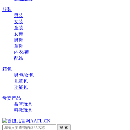
服装
男装
女装
童装
女鞋
男鞋
童鞋
内衣/裤
配饰
箱包
男包/女包
儿童包
功能包
母婴产品
益智玩具
科教玩具