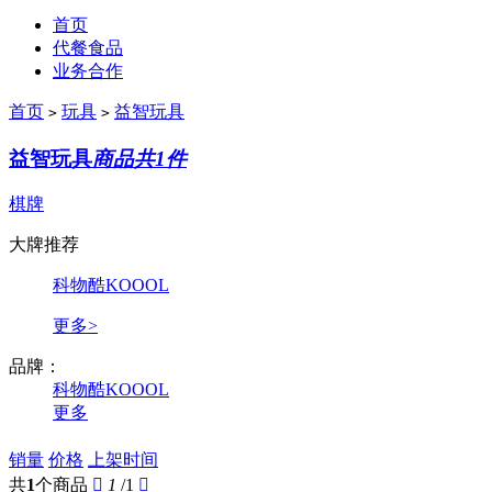
首页
代餐食品
业务合作
首页
玩具
益智玩具
>
>
益智玩具
商品共1件
棋牌
大牌推荐
科物酷KOOOL
更多>
品牌：
科物酷KOOOL
更多
销量
价格
上架时间
共
1
个商品

1
/1
