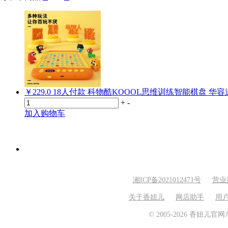
￥229.0
18
人付款
科物酷KOOOL思维训练智能棋盘 华
+
-
加入购物车
湘ICP备2021012471号
营业
关于香妞儿
网店助手
用
© 2005-2026 香妞