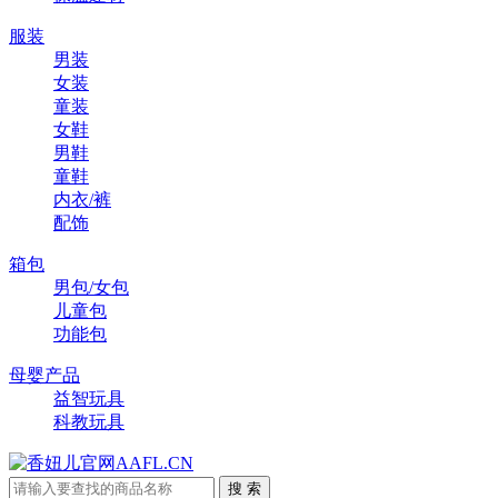
服装
男装
女装
童装
女鞋
男鞋
童鞋
内衣/裤
配饰
箱包
男包/女包
儿童包
功能包
母婴产品
益智玩具
科教玩具