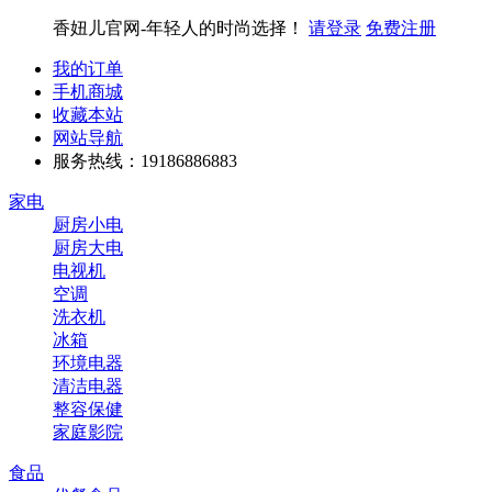
香妞儿官网-年轻人的时尚选择！
请登录
免费注册
我的订单
手机商城
收藏本站
网站导航
服务热线：19186886883
家电
厨房小电
厨房大电
电视机
空调
洗衣机
冰箱
环境电器
清洁电器
整容保健
家庭影院
食品