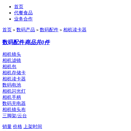
首页
代餐食品
业务合作
首页
数码产品
数码配件
相机读卡器
>
>
>
数码配件
商品共0件
相机镜头
相机滤镜
相机包
相机存储卡
相机读卡器
数码电池
相机闪光灯
相机手柄
数码充电器
相机镜头布
三脚架/云台
销量
价格
上架时间