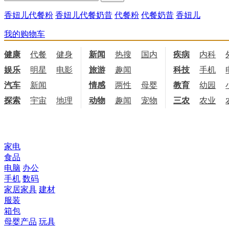
香妞儿代餐粉
香妞儿代餐奶昔
代餐粉
代餐奶昔
香妞儿
我的购物车
健康
代餐
健身
饮食
新闻
热搜
国内
国际
疾病
内科
娱乐
明星
电影
电视
旅游
趣闻
科技
手机
汽车
新闻
情感
两性
母婴
职场
教育
幼园
探索
宇宙
地理
天文
动物
趣闻
宠物
三农
农业
所有商品分类
家电
食品
电脑
办公
手机
数码
家居家具
建材
服装
箱包
母婴产品
玩具