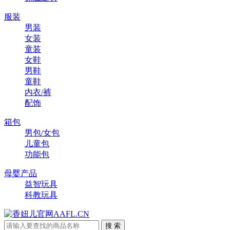
服装
男装
女装
童装
女鞋
男鞋
童鞋
内衣/裤
配饰
箱包
男包/女包
儿童包
功能包
母婴产品
益智玩具
科教玩具