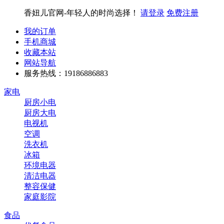
香妞儿官网-年轻人的时尚选择！
请登录
免费注册
我的订单
手机商城
收藏本站
网站导航
服务热线：19186886883
家电
厨房小电
厨房大电
电视机
空调
洗衣机
冰箱
环境电器
清洁电器
整容保健
家庭影院
食品