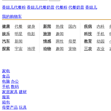
香妞儿代餐粉
香妞儿代餐奶昔
代餐粉
代餐奶昔
香妞儿
我的购物车
健康
代餐
健身
饮食
新闻
热搜
国内
国际
疾病
内科
娱乐
明星
电影
电视
旅游
趣闻
科技
手机
汽车
新闻
情感
两性
母婴
职场
教育
幼园
探索
宇宙
地理
天文
动物
趣闻
宠物
三农
农业
所有商品分类
家电
食品
电脑
办公
手机
数码
家居家具
建材
服装
箱包
母婴产品
玩具