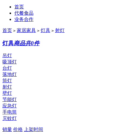
首页
代餐食品
业务合作
首页
家居家具
灯具
射灯
>
>
>
灯具
商品共0件
吊灯
吸顶灯
台灯
落地灯
筒灯
射灯
壁灯
节能灯
应急灯
手电筒
灭蚊灯
销量
价格
上架时间