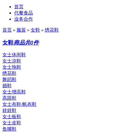
首页
代餐食品
业务合作
首页
服装
女鞋
绣花鞋
>
>
>
女鞋
商品共0件
女士休闲鞋
女士凉鞋
女士拖鞋
绣花鞋
舞蹈鞋
婚鞋
女士增高鞋
高跟鞋
女士布鞋/帆布鞋
娃娃鞋
女士板鞋
女士皮鞋
鱼嘴鞋