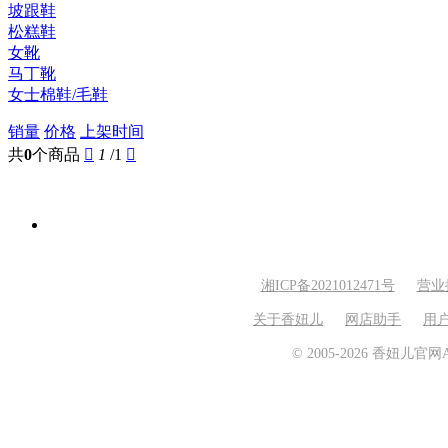
坡跟鞋
松糕鞋
女靴
马丁靴
女士棉鞋/毛鞋
销量
价格
上架时间
共
0
个商品

1
/1

湘ICP备2021012471号
营业
关于香妞儿
网店助手
用
© 2005-2026 香妞