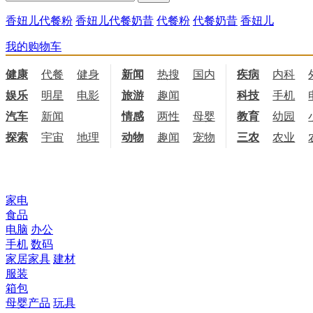
香妞儿代餐粉
香妞儿代餐奶昔
代餐粉
代餐奶昔
香妞儿
我的购物车
健康
代餐
健身
饮食
新闻
热搜
国内
国际
疾病
内科
娱乐
明星
电影
电视
旅游
趣闻
科技
手机
汽车
新闻
情感
两性
母婴
职场
教育
幼园
探索
宇宙
地理
天文
动物
趣闻
宠物
三农
农业
所有商品分类
家电
食品
电脑
办公
手机
数码
家居家具
建材
服装
箱包
母婴产品
玩具