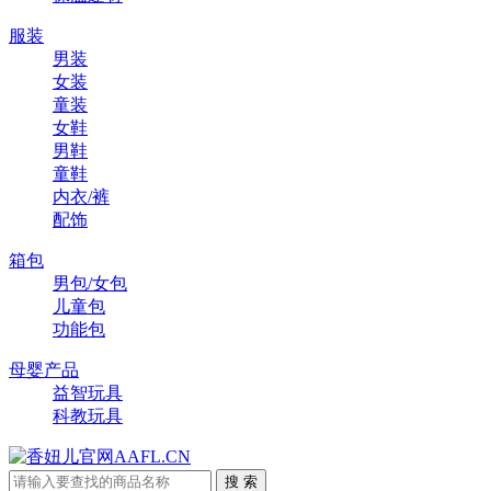
服装
男装
女装
童装
女鞋
男鞋
童鞋
内衣/裤
配饰
箱包
男包/女包
儿童包
功能包
母婴产品
益智玩具
科教玩具