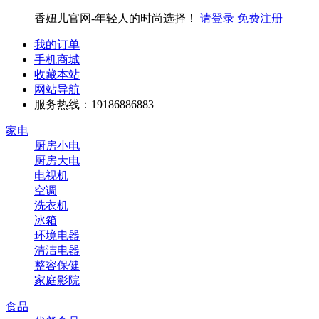
香妞儿官网-年轻人的时尚选择！
请登录
免费注册
我的订单
手机商城
收藏本站
网站导航
服务热线：19186886883
家电
厨房小电
厨房大电
电视机
空调
洗衣机
冰箱
环境电器
清洁电器
整容保健
家庭影院
食品