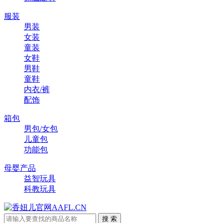
服装
男装
女装
童装
女鞋
男鞋
童鞋
内衣/裤
配饰
箱包
男包/女包
儿童包
功能包
母婴产品
益智玩具
科教玩具