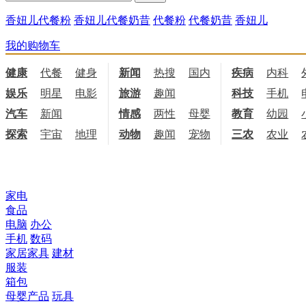
香妞儿代餐粉
香妞儿代餐奶昔
代餐粉
代餐奶昔
香妞儿
我的购物车
健康
代餐
健身
饮食
新闻
热搜
国内
国际
疾病
内科
娱乐
明星
电影
电视
旅游
趣闻
科技
手机
汽车
新闻
情感
两性
母婴
职场
教育
幼园
探索
宇宙
地理
天文
动物
趣闻
宠物
三农
农业
所有商品分类
家电
食品
电脑
办公
手机
数码
家居家具
建材
服装
箱包
母婴产品
玩具