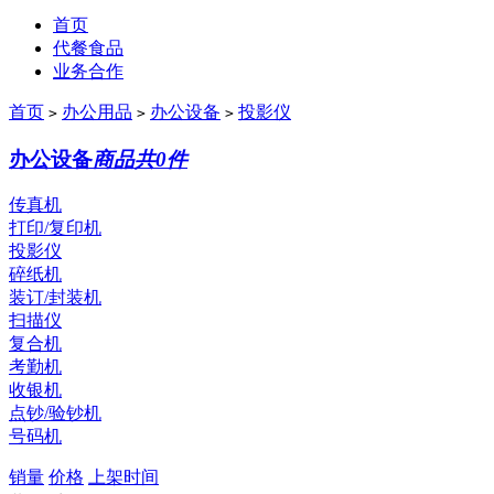
首页
代餐食品
业务合作
首页
办公用品
办公设备
投影仪
>
>
>
办公设备
商品共0件
传真机
打印/复印机
投影仪
碎纸机
装订/封装机
扫描仪
复合机
考勤机
收银机
点钞/验钞机
号码机
销量
价格
上架时间