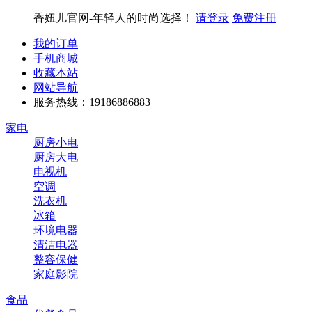
香妞儿官网-年轻人的时尚选择！
请登录
免费注册
我的订单
手机商城
收藏本站
网站导航
服务热线：19186886883
家电
厨房小电
厨房大电
电视机
空调
洗衣机
冰箱
环境电器
清洁电器
整容保健
家庭影院
食品