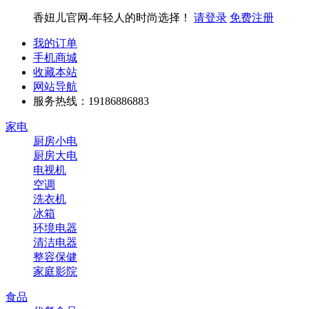
香妞儿官网-年轻人的时尚选择！
请登录
免费注册
我的订单
手机商城
收藏本站
网站导航
服务热线：19186886883
家电
厨房小电
厨房大电
电视机
空调
洗衣机
冰箱
环境电器
清洁电器
整容保健
家庭影院
食品