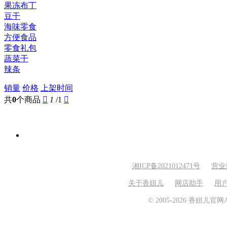
果冻布丁
豆干
海味零食
方便食品
零食礼包
蔬菜干
辣条
销量
价格
上架时间
共
0
个商品

1
/1

湘ICP备2021012471号
营业
关于香妞儿
网店助手
用
© 2005-2026 香妞