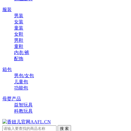
服装
男装
女装
童装
女鞋
男鞋
童鞋
内衣/裤
配饰
箱包
男包/女包
儿童包
功能包
母婴产品
益智玩具
科教玩具