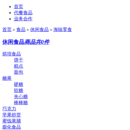
首页
代餐食品
业务合作
首页
食品
休闲食品
海味零食
>
>
>
休闲食品
商品共0件
烘培食品
饼干
糕点
面包
糖果
硬糖
软糖
夹心糖
棒棒糖
巧克力
坚果炒货
蜜饯果脯
膨化食品