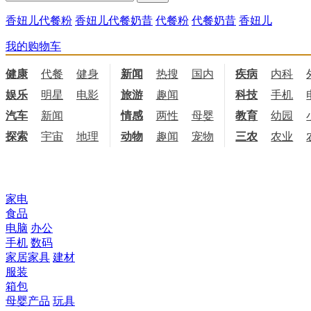
香妞儿代餐粉
香妞儿代餐奶昔
代餐粉
代餐奶昔
香妞儿
我的购物车
健康
代餐
健身
饮食
新闻
热搜
国内
国际
疾病
内科
娱乐
明星
电影
电视
旅游
趣闻
科技
手机
汽车
新闻
情感
两性
母婴
职场
教育
幼园
探索
宇宙
地理
天文
动物
趣闻
宠物
三农
农业
所有商品分类
家电
食品
电脑
办公
手机
数码
家居家具
建材
服装
箱包
母婴产品
玩具