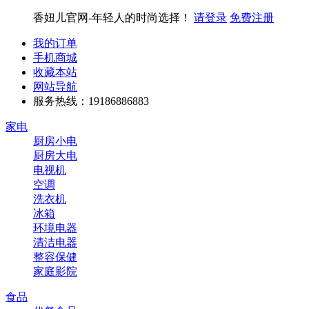
香妞儿官网-年轻人的时尚选择！
请登录
免费注册
我的订单
手机商城
收藏本站
网站导航
服务热线：19186886883
家电
厨房小电
厨房大电
电视机
空调
洗衣机
冰箱
环境电器
清洁电器
整容保健
家庭影院
食品