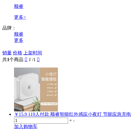
顺睿
更多>
品牌：
顺睿
更多
销量
价格
上架时间
共
1
个商品

1
/1

￥15.9
119
人付款
顺睿智能红外感应小夜灯 节能应急充
+
-
加入购物车