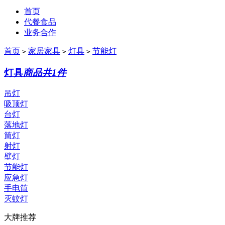
首页
代餐食品
业务合作
首页
家居家具
灯具
节能灯
>
>
>
灯具
商品共1件
吊灯
吸顶灯
台灯
落地灯
筒灯
射灯
壁灯
节能灯
应急灯
手电筒
灭蚊灯
大牌推荐