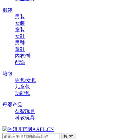
服装
男装
女装
童装
女鞋
男鞋
童鞋
内衣/裤
配饰
箱包
男包/女包
儿童包
功能包
母婴产品
益智玩具
科教玩具