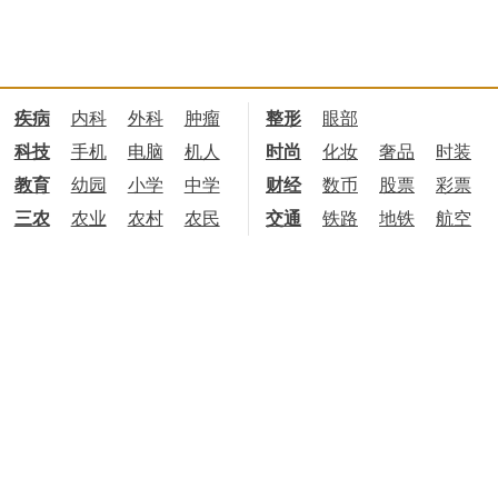
疾病
内科
外科
肿瘤
整形
眼部
科技
手机
电脑
机人
时尚
化妆
奢品
时装
教育
幼园
小学
中学
财经
数币
股票
彩票
三农
农业
农村
农民
交通
铁路
地铁
航空