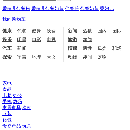
香妞儿代餐粉
香妞儿代餐奶昔
代餐粉
代餐奶昔
香妞儿
我的购物车
健康
代餐
健身
饮食
新闻
热搜
国内
国际
娱乐
明星
电影
电视
旅游
趣闻
汽车
新闻
情感
两性
母婴
职场
探索
宇宙
地理
天文
动物
趣闻
宠物
所有商品分类
家电
食品
电脑
办公
手机
数码
家居家具
建材
服装
箱包
母婴产品
玩具