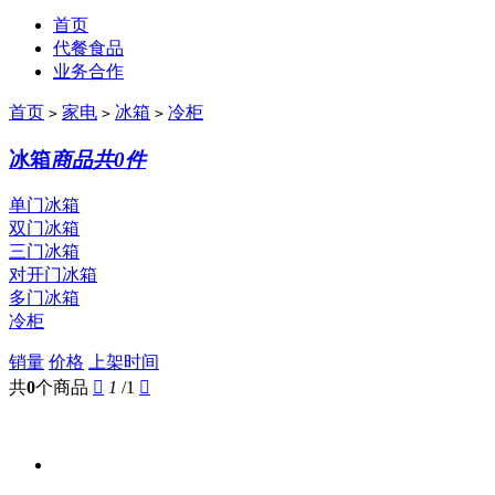
首页
代餐食品
业务合作
首页
家电
冰箱
冷柜
>
>
>
冰箱
商品共0件
单门冰箱
双门冰箱
三门冰箱
对开门冰箱
多门冰箱
冷柜
销量
价格
上架时间
共
0
个商品

1
/1
