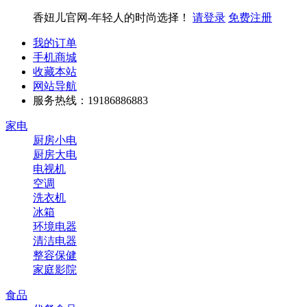
香妞儿官网-年轻人的时尚选择！
请登录
免费注册
我的订单
手机商城
收藏本站
网站导航
服务热线：19186886883
家电
厨房小电
厨房大电
电视机
空调
洗衣机
冰箱
环境电器
清洁电器
整容保健
家庭影院
食品