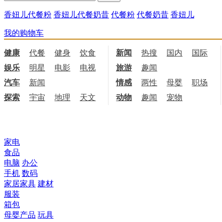
香妞儿代餐粉
香妞儿代餐奶昔
代餐粉
代餐奶昔
香妞儿
我的购物车
健康
代餐
健身
饮食
新闻
热搜
国内
国际
娱乐
明星
电影
电视
旅游
趣闻
汽车
新闻
情感
两性
母婴
职场
探索
宇宙
地理
天文
动物
趣闻
宠物
所有商品分类
家电
食品
电脑
办公
手机
数码
家居家具
建材
服装
箱包
母婴产品
玩具