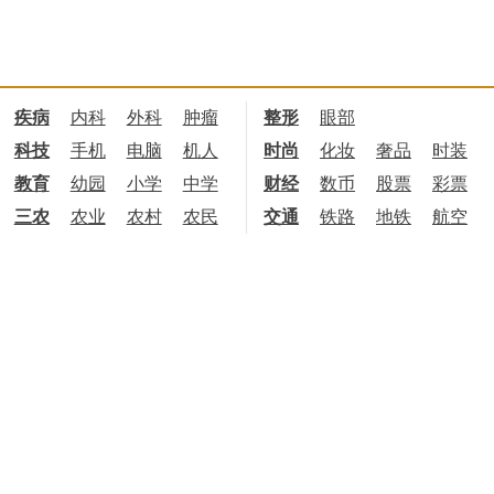
疾病
内科
外科
肿瘤
整形
眼部
科技
手机
电脑
机人
时尚
化妆
奢品
时装
教育
幼园
小学
中学
财经
数币
股票
彩票
三农
农业
农村
农民
交通
铁路
地铁
航空