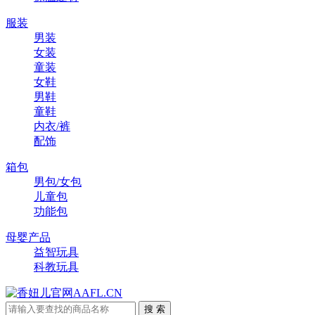
服装
男装
女装
童装
女鞋
男鞋
童鞋
内衣/裤
配饰
箱包
男包/女包
儿童包
功能包
母婴产品
益智玩具
科教玩具