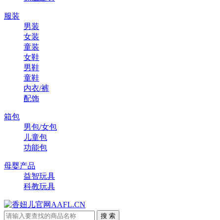
服装
男装
女装
童装
女鞋
男鞋
童鞋
内衣/裤
配饰
箱包
男包/女包
儿童包
功能包
母婴产品
益智玩具
科教玩具