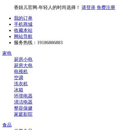
香妞儿官网-年轻人的时尚选择！
请登录
免费注册
我的订单
手机商城
收藏本站
网站导航
服务热线：19186886883
家电
厨房小电
厨房大电
电视机
空调
洗衣机
冰箱
环境电器
清洁电器
整容保健
家庭影院
食品