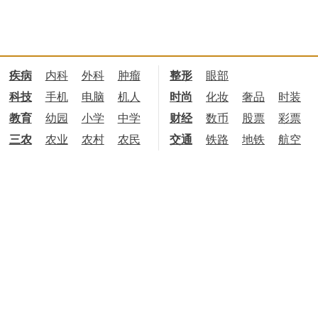
疾病
内科
外科
肿瘤
整形
眼部
科技
手机
电脑
机人
时尚
化妆
奢品
时装
教育
幼园
小学
中学
财经
数币
股票
彩票
三农
农业
农村
农民
交通
铁路
地铁
航空