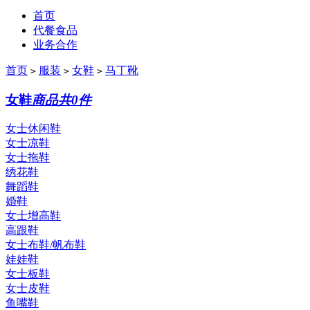
首页
代餐食品
业务合作
首页
服装
女鞋
马丁靴
>
>
>
女鞋
商品共0件
女士休闲鞋
女士凉鞋
女士拖鞋
绣花鞋
舞蹈鞋
婚鞋
女士增高鞋
高跟鞋
女士布鞋/帆布鞋
娃娃鞋
女士板鞋
女士皮鞋
鱼嘴鞋