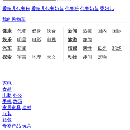
香妞儿代餐粉
香妞儿代餐奶昔
代餐粉
代餐奶昔
香妞儿
我的购物车
健康
代餐
健身
饮食
新闻
热搜
国内
国际
娱乐
明星
电影
电视
旅游
趣闻
汽车
新闻
情感
两性
母婴
职场
探索
宇宙
地理
天文
动物
趣闻
宠物
所有商品分类
家电
食品
电脑
办公
手机
数码
家居家具
建材
服装
箱包
母婴产品
玩具