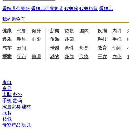
香妞儿代餐粉
香妞儿代餐奶昔
代餐粉
代餐奶昔
香妞儿
我的购物车
健康
代餐
健身
饮食
新闻
热搜
国内
国际
疾病
内科
娱乐
明星
电影
电视
旅游
趣闻
科技
手机
汽车
新闻
情感
两性
母婴
职场
教育
幼园
探索
宇宙
地理
天文
动物
趣闻
宠物
三农
农业
所有商品分类
家电
食品
电脑
办公
手机
数码
家居家具
建材
服装
箱包
母婴产品
玩具