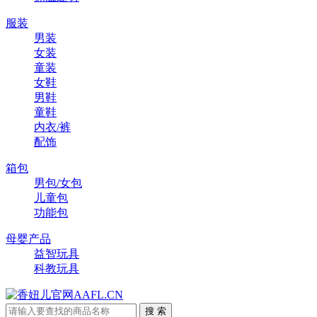
服装
男装
女装
童装
女鞋
男鞋
童鞋
内衣/裤
配饰
箱包
男包/女包
儿童包
功能包
母婴产品
益智玩具
科教玩具