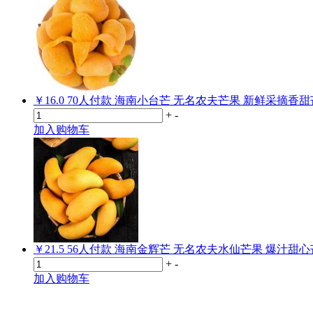
￥16.0
70
人付款
海南小台芒 无名农夫芒果 新鲜采摘香甜
+
-
加入购物车
￥21.5
56
人付款
海南金辉芒 无名农夫水仙芒果 爆汁甜心
+
-
加入购物车