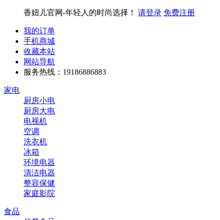
香妞儿官网-年轻人的时尚选择！
请登录
免费注册
我的订单
手机商城
收藏本站
网站导航
服务热线：19186886883
家电
厨房小电
厨房大电
电视机
空调
洗衣机
冰箱
环境电器
清洁电器
整容保健
家庭影院
食品