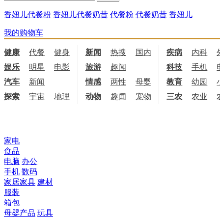
香妞儿代餐粉
香妞儿代餐奶昔
代餐粉
代餐奶昔
香妞儿
我的购物车
健康
代餐
健身
饮食
新闻
热搜
国内
国际
疾病
内科
娱乐
明星
电影
电视
旅游
趣闻
科技
手机
汽车
新闻
情感
两性
母婴
职场
教育
幼园
探索
宇宙
地理
天文
动物
趣闻
宠物
三农
农业
所有商品分类
家电
食品
电脑
办公
手机
数码
家居家具
建材
服装
箱包
母婴产品
玩具