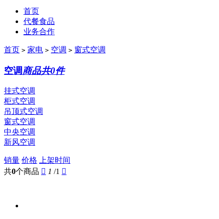
首页
代餐食品
业务合作
首页
家电
空调
窗式空调
>
>
>
空调
商品共0件
挂式空调
柜式空调
吊顶式空调
窗式空调
中央空调
新风空调
销量
价格
上架时间
共
0
个商品

1
/1
