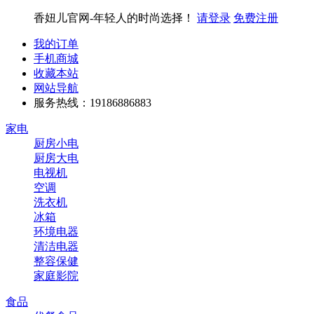
香妞儿官网-年轻人的时尚选择！
请登录
免费注册
我的订单
手机商城
收藏本站
网站导航
服务热线：19186886883
家电
厨房小电
厨房大电
电视机
空调
洗衣机
冰箱
环境电器
清洁电器
整容保健
家庭影院
食品