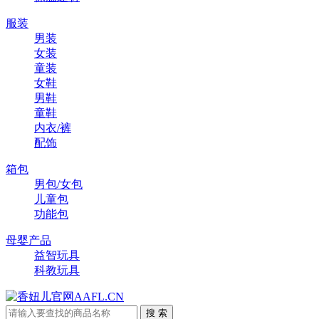
服装
男装
女装
童装
女鞋
男鞋
童鞋
内衣/裤
配饰
箱包
男包/女包
儿童包
功能包
母婴产品
益智玩具
科教玩具