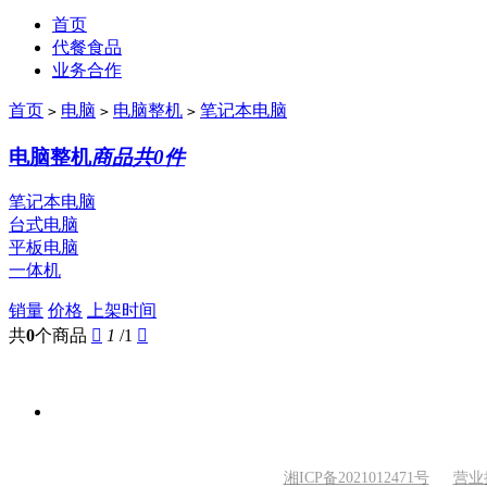
首页
代餐食品
业务合作
首页
电脑
电脑整机
笔记本电脑
>
>
>
电脑整机
商品共0件
笔记本电脑
台式电脑
平板电脑
一体机
销量
价格
上架时间
共
0
个商品

1
/1

湘ICP备2021012471号
营业