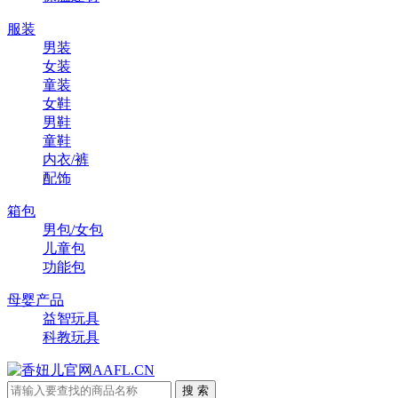
服装
男装
女装
童装
女鞋
男鞋
童鞋
内衣/裤
配饰
箱包
男包/女包
儿童包
功能包
母婴产品
益智玩具
科教玩具