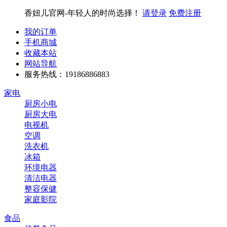
香妞儿官网-年轻人的时尚选择！
请登录
免费注册
我的订单
手机商城
收藏本站
网站导航
服务热线：19186886883
家电
厨房小电
厨房大电
电视机
空调
洗衣机
冰箱
环境电器
清洁电器
整容保健
家庭影院
食品