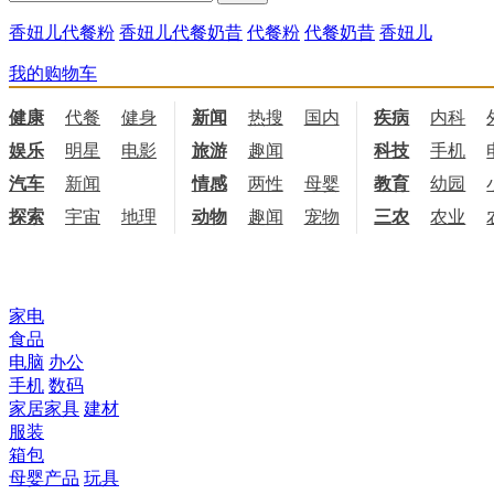
香妞儿代餐粉
香妞儿代餐奶昔
代餐粉
代餐奶昔
香妞儿
我的购物车
健康
代餐
健身
饮食
新闻
热搜
国内
国际
疾病
内科
娱乐
明星
电影
电视
旅游
趣闻
科技
手机
汽车
新闻
情感
两性
母婴
职场
教育
幼园
探索
宇宙
地理
天文
动物
趣闻
宠物
三农
农业
所有商品分类
家电
食品
电脑
办公
手机
数码
家居家具
建材
服装
箱包
母婴产品
玩具