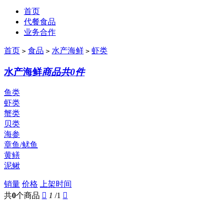
首页
代餐食品
业务合作
首页
食品
水产海鲜
虾类
>
>
>
水产海鲜
商品共0件
鱼类
虾类
蟹类
贝类
海参
章鱼/鱿鱼
黄鳝
泥鳅
销量
价格
上架时间
共
0
个商品

1
/1
