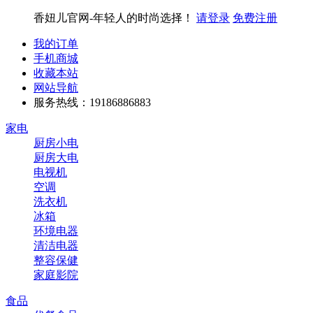
香妞儿官网-年轻人的时尚选择！
请登录
免费注册
我的订单
手机商城
收藏本站
网站导航
服务热线：19186886883
家电
厨房小电
厨房大电
电视机
空调
洗衣机
冰箱
环境电器
清洁电器
整容保健
家庭影院
食品