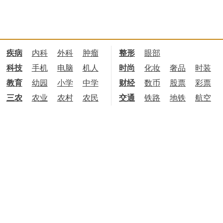
疾病
内科
外科
肿瘤
整形
眼部
科技
手机
电脑
机人
时尚
化妆
奢品
时装
教育
幼园
小学
中学
财经
数币
股票
彩票
三农
农业
农村
农民
交通
铁路
地铁
航空