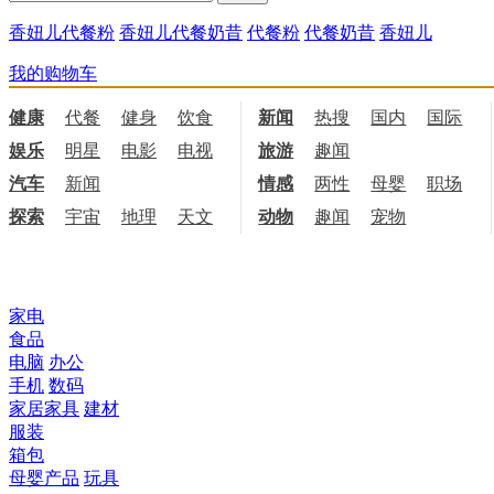
香妞儿代餐粉
香妞儿代餐奶昔
代餐粉
代餐奶昔
香妞儿
我的购物车
健康
代餐
健身
饮食
新闻
热搜
国内
国际
娱乐
明星
电影
电视
旅游
趣闻
汽车
新闻
情感
两性
母婴
职场
探索
宇宙
地理
天文
动物
趣闻
宠物
所有商品分类
家电
食品
电脑
办公
手机
数码
家居家具
建材
服装
箱包
母婴产品
玩具