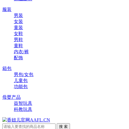
服装
男装
女装
童装
女鞋
男鞋
童鞋
内衣/裤
配饰
箱包
男包/女包
儿童包
功能包
母婴产品
益智玩具
科教玩具