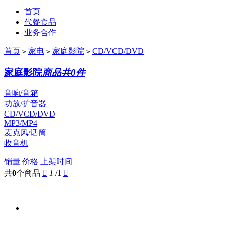
首页
代餐食品
业务合作
首页
家电
家庭影院
CD/VCD/DVD
>
>
>
家庭影院
商品共0件
音响/音箱
功放/扩音器
CD/VCD/DVD
MP3/MP4
麦克风/话筒
收音机
销量
价格
上架时间
共
0
个商品

1
/1
