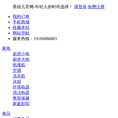
香妞儿官网-年轻人的时尚选择！
请登录
免费注册
我的订单
手机商城
收藏本站
网站导航
服务热线：19186886883
家电
厨房小电
厨房大电
电视机
空调
洗衣机
冰箱
环境电器
清洁电器
整容保健
家庭影院
食品