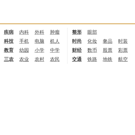
疾病
内科
外科
肿瘤
整形
眼部
科技
手机
电脑
机人
时尚
化妆
奢品
时装
教育
幼园
小学
中学
财经
数币
股票
彩票
三农
农业
农村
农民
交通
铁路
地铁
航空