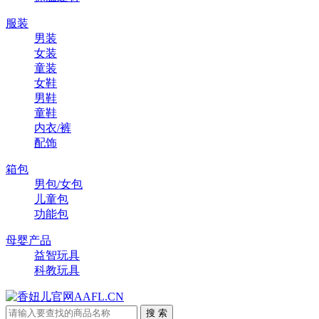
服装
男装
女装
童装
女鞋
男鞋
童鞋
内衣/裤
配饰
箱包
男包/女包
儿童包
功能包
母婴产品
益智玩具
科教玩具