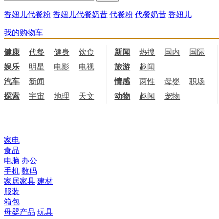
香妞儿代餐粉
香妞儿代餐奶昔
代餐粉
代餐奶昔
香妞儿
我的购物车
健康
代餐
健身
饮食
新闻
热搜
国内
国际
娱乐
明星
电影
电视
旅游
趣闻
汽车
新闻
情感
两性
母婴
职场
探索
宇宙
地理
天文
动物
趣闻
宠物
所有商品分类
家电
食品
电脑
办公
手机
数码
家居家具
建材
服装
箱包
母婴产品
玩具