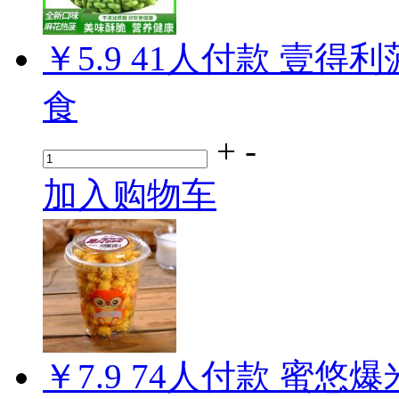
￥5.9
41
人付款
壹得利
食
+
-
加入购物车
￥7.9
74
人付款
蜜悠爆米