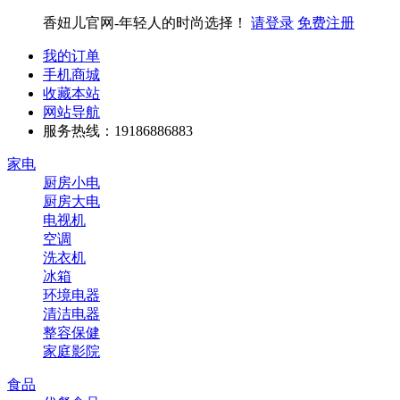
香妞儿官网-年轻人的时尚选择！
请登录
免费注册
我的订单
手机商城
收藏本站
网站导航
服务热线：19186886883
家电
厨房小电
厨房大电
电视机
空调
洗衣机
冰箱
环境电器
清洁电器
整容保健
家庭影院
食品