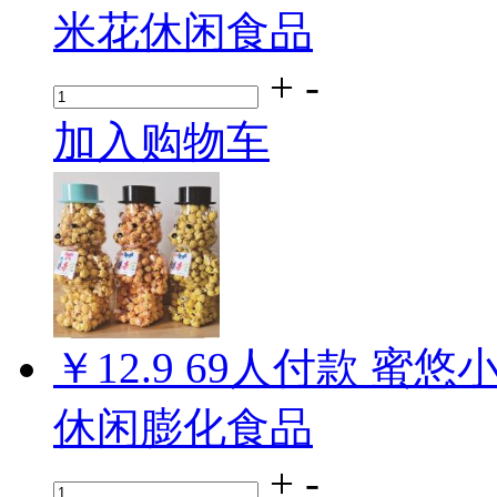
米花休闲食品
+
-
加入购物车
￥12.9
69
人付款
蜜悠小
休闲膨化食品
+
-