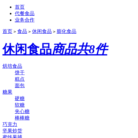
首页
代餐食品
业务合作
首页
食品
休闲食品
膨化食品
>
>
>
休闲食品
商品共8件
烘培食品
饼干
糕点
面包
糖果
硬糖
软糖
夹心糖
棒棒糖
巧克力
坚果炒货
蜜饯果脯