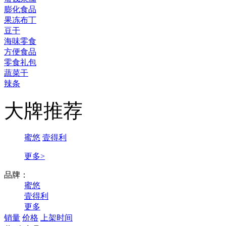
膨化食品
果冻布丁
豆干
海味零食
方便食品
零食礼包
蔬菜干
辣条
大牌推荐
蜜悠
壹得利
更多>
品牌：
蜜悠
壹得利
更多
销量
价格
上架时间