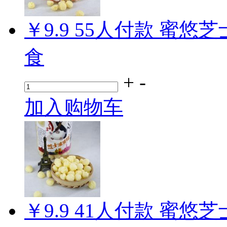
￥9.9
55
人付款
蜜悠芝
食
+
-
加入购物车
￥9.9
41
人付款
蜜悠芝