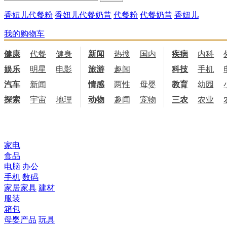
香妞儿代餐粉
香妞儿代餐奶昔
代餐粉
代餐奶昔
香妞儿
我的购物车
健康
代餐
健身
饮食
新闻
热搜
国内
国际
疾病
内科
娱乐
明星
电影
电视
旅游
趣闻
科技
手机
汽车
新闻
情感
两性
母婴
职场
教育
幼园
探索
宇宙
地理
天文
动物
趣闻
宠物
三农
农业
所有商品分类
家电
食品
电脑
办公
手机
数码
家居家具
建材
服装
箱包
母婴产品
玩具