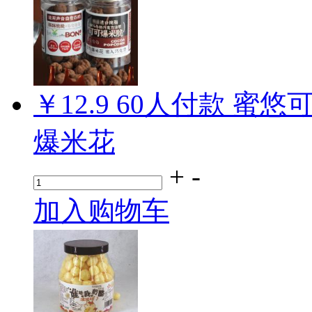
￥12.9
60
人付款
蜜悠可
爆米花
+
-
加入购物车