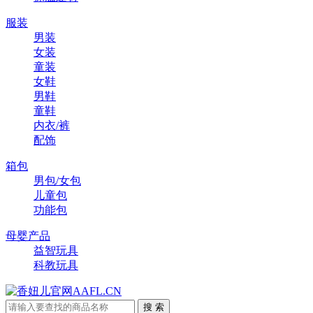
服装
男装
女装
童装
女鞋
男鞋
童鞋
内衣/裤
配饰
箱包
男包/女包
儿童包
功能包
母婴产品
益智玩具
科教玩具