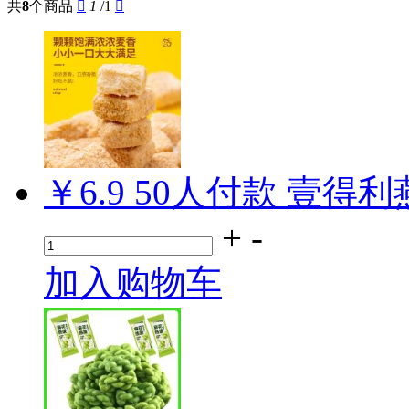
共
8
个商品

1
/1

￥6.9
50
人付款
壹得利
+
-
加入购物车