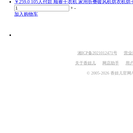
￥259.0
105
人付款
顺睿干衣机 家用折叠暖风机烘衣机烘
+
-
加入购物车
湘ICP备2021012471号
营业
关于香妞儿
网店助手
用
© 2005-2026 香妞