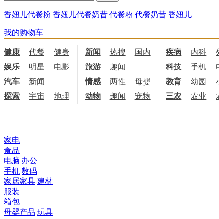
香妞儿代餐粉
香妞儿代餐奶昔
代餐粉
代餐奶昔
香妞儿
我的购物车
健康
代餐
健身
饮食
新闻
热搜
国内
国际
疾病
内科
娱乐
明星
电影
电视
旅游
趣闻
科技
手机
汽车
新闻
情感
两性
母婴
职场
教育
幼园
探索
宇宙
地理
天文
动物
趣闻
宠物
三农
农业
所有商品分类
家电
食品
电脑
办公
手机
数码
家居家具
建材
服装
箱包
母婴产品
玩具