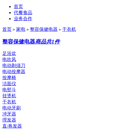
首页
代餐食品
业务合作
首页
家电
整容保健电器
干衣机
>
>
>
整容保健电器
商品共1件
足浴盆
电吹风
电动剃须刀
电动按摩器
按摩椅
洁面仪
电熨斗
挂烫机
干衣机
电动牙刷
冲牙器
理发器
直/卷发器