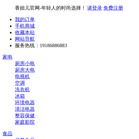
香妞儿官网-年轻人的时尚选择！
请登录
免费注册
我的订单
手机商城
收藏本站
网站导航
服务热线：19186886883
家电
厨房小电
厨房大电
电视机
空调
洗衣机
冰箱
环境电器
清洁电器
整容保健
家庭影院
食品