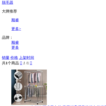
脱毛器
大牌推荐
顺睿
更多>
品牌：
顺睿
更多
销量
价格
上架时间
共
1
个商品

1
/1
