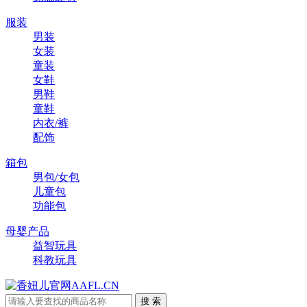
服装
男装
女装
童装
女鞋
男鞋
童鞋
内衣/裤
配饰
箱包
男包/女包
儿童包
功能包
母婴产品
益智玩具
科教玩具