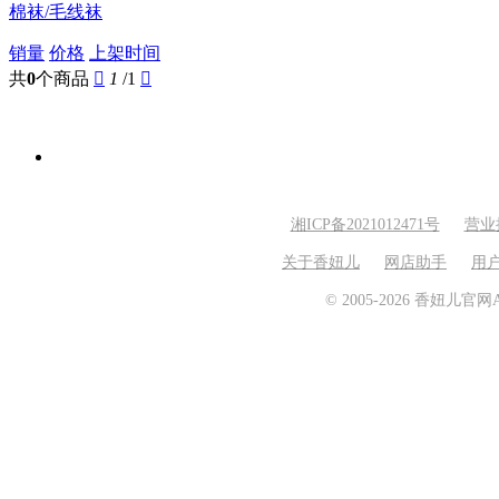
棉袜/毛线袜
销量
价格
上架时间
共
0
个商品

1
/1

湘ICP备2021012471号
营业
关于香妞儿
网店助手
用
© 2005-2026 香妞