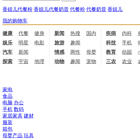
香妞儿代餐粉
香妞儿代餐奶昔
代餐粉
代餐奶昔
香妞儿
我的购物车
健康
代餐
健身
饮食
新闻
热搜
国内
国际
疾病
内科
娱乐
明星
电影
电视
旅游
趣闻
科技
手机
汽车
新闻
情感
两性
母婴
职场
教育
幼园
探索
宇宙
地理
天文
动物
趣闻
宠物
三农
农业
所有商品分类
家电
食品
电脑
办公
手机
数码
家居家具
建材
服装
箱包
母婴产品
玩具