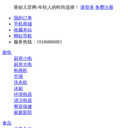
香妞儿官网-年轻人的时尚选择！
请登录
免费注册
我的订单
手机商城
收藏本站
网站导航
服务热线：19186886883
家电
厨房小电
厨房大电
电视机
空调
洗衣机
冰箱
环境电器
清洁电器
整容保健
家庭影院
食品