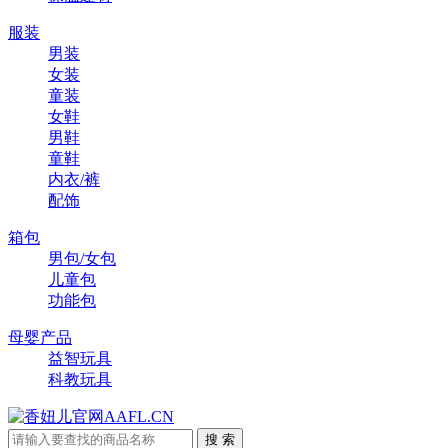
服装
男装
女装
童装
女鞋
男鞋
童鞋
内衣/裤
配饰
箱包
男包/女包
儿童包
功能包
母婴产品
益智玩具
科教玩具