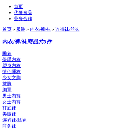
首页
代餐食品
业务合作
首页
服装
内衣/裤/袜
连裤袜/丝袜
>
>
>
内衣/裤/袜
商品共0件
睡衣
保暖内衣
塑身内衣
情侣睡衣
少女文胸
抹胸
胸罩
男士内裤
女士内裤
打底袜
美腿袜
连裤袜/丝袜
商务袜