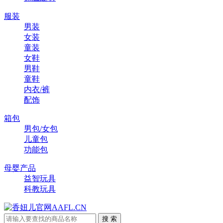
服装
男装
女装
童装
女鞋
男鞋
童鞋
内衣/裤
配饰
箱包
男包/女包
儿童包
功能包
母婴产品
益智玩具
科教玩具