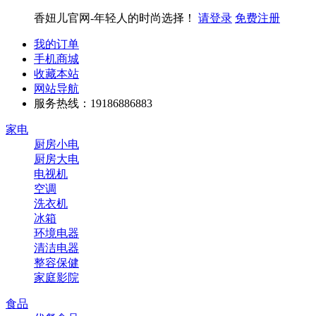
香妞儿官网-年轻人的时尚选择！
请登录
免费注册
我的订单
手机商城
收藏本站
网站导航
服务热线：19186886883
家电
厨房小电
厨房大电
电视机
空调
洗衣机
冰箱
环境电器
清洁电器
整容保健
家庭影院
食品