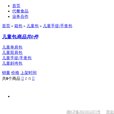
首页
代餐食品
业务合作
首页
箱包
儿童包
儿童手提/手拿包
>
>
>
儿童包
商品共0件
儿童单肩包
儿童双肩包
儿童手提/手拿包
儿童斜挎包
销量
价格
上架时间
共
0
个商品

1
/1

湘ICP备2021012471号
营业