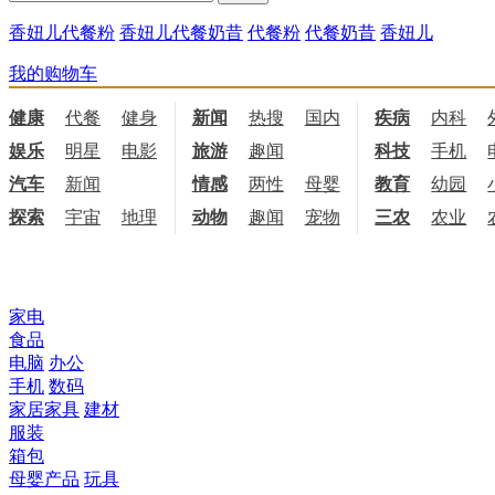
香妞儿代餐粉
香妞儿代餐奶昔
代餐粉
代餐奶昔
香妞儿
我的购物车
健康
代餐
健身
饮食
新闻
热搜
国内
国际
疾病
内科
娱乐
明星
电影
电视
旅游
趣闻
科技
手机
汽车
新闻
情感
两性
母婴
职场
教育
幼园
探索
宇宙
地理
天文
动物
趣闻
宠物
三农
农业
所有商品分类
家电
食品
电脑
办公
手机
数码
家居家具
建材
服装
箱包
母婴产品
玩具