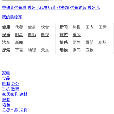
香妞儿代餐粉
香妞儿代餐奶昔
代餐粉
代餐奶昔
香妞儿
我的购物车
健康
代餐
健身
饮食
新闻
热搜
国内
国际
娱乐
明星
电影
电视
旅游
趣闻
汽车
新闻
情感
两性
母婴
职场
探索
宇宙
地理
天文
动物
趣闻
宠物
所有商品分类
家电
食品
电脑
办公
手机
数码
家居家具
建材
服装
箱包
母婴产品
玩具