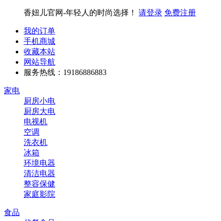
香妞儿官网-年轻人的时尚选择！
请登录
免费注册
我的订单
手机商城
收藏本站
网站导航
服务热线：19186886883
家电
厨房小电
厨房大电
电视机
空调
洗衣机
冰箱
环境电器
清洁电器
整容保健
家庭影院
食品