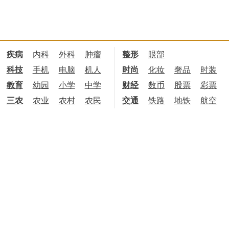
疾病
内科
外科
肿瘤
整形
眼部
科技
手机
电脑
机人
时尚
化妆
奢品
时装
教育
幼园
小学
中学
财经
数币
股票
彩票
三农
农业
农村
农民
交通
铁路
地铁
航空