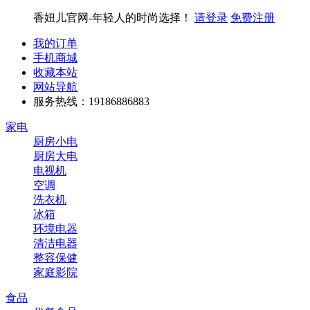
香妞儿官网-年轻人的时尚选择！
请登录
免费注册
我的订单
手机商城
收藏本站
网站导航
服务热线：19186886883
家电
厨房小电
厨房大电
电视机
空调
洗衣机
冰箱
环境电器
清洁电器
整容保健
家庭影院
食品