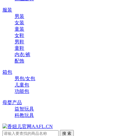
服装
男装
女装
童装
女鞋
男鞋
童鞋
内衣/裤
配饰
箱包
男包/女包
儿童包
功能包
母婴产品
益智玩具
科教玩具