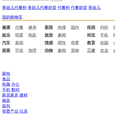
香妞儿代餐粉
香妞儿代餐奶昔
代餐粉
代餐奶昔
香妞儿
我的购物车
健康
代餐
健身
饮食
新闻
热搜
国内
国际
疾病
内科
娱乐
明星
电影
电视
旅游
趣闻
科技
手机
汽车
新闻
情感
两性
母婴
职场
教育
幼园
探索
宇宙
地理
天文
动物
趣闻
宠物
三农
农业
所有商品分类
家电
食品
电脑
办公
手机
数码
家居家具
建材
服装
箱包
母婴产品
玩具