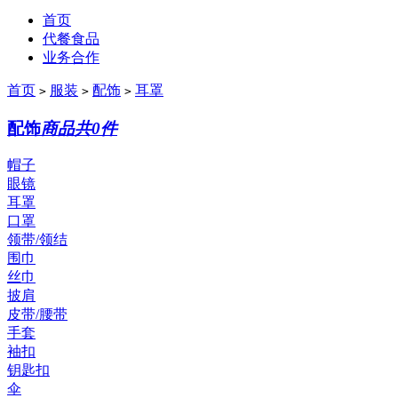
首页
代餐食品
业务合作
首页
服装
配饰
耳罩
>
>
>
配饰
商品共0件
帽子
眼镜
耳罩
口罩
领带/领结
围巾
丝巾
披肩
皮带/腰带
手套
袖扣
钥匙扣
伞