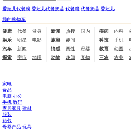
香妞儿代餐粉
香妞儿代餐奶昔
代餐粉
代餐奶昔
香妞儿
我的购物车
健康
代餐
健身
饮食
新闻
热搜
国内
国际
疾病
内科
娱乐
明星
电影
电视
旅游
趣闻
科技
手机
汽车
新闻
情感
两性
母婴
职场
教育
幼园
探索
宇宙
地理
天文
动物
趣闻
宠物
三农
农业
所有商品分类
家电
食品
电脑
办公
手机
数码
家居家具
建材
服装
箱包
母婴产品
玩具