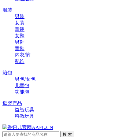
服装
男装
女装
童装
女鞋
男鞋
童鞋
内衣/裤
配饰
箱包
男包/女包
儿童包
功能包
母婴产品
益智玩具
科教玩具