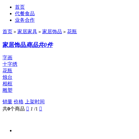
首页
代餐食品
业务合作
首页
家居家具
家居饰品
花瓶
>
>
>
家居饰品
商品共0件
字画
十字绣
花瓶
烛台
相框
雕塑
销量
价格
上架时间
共
0
个商品

1
/1
