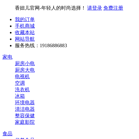
香妞儿官网-年轻人的时尚选择！
请登录
免费注册
我的订单
手机商城
收藏本站
网站导航
服务热线：19186886883
家电
厨房小电
厨房大电
电视机
空调
洗衣机
冰箱
环境电器
清洁电器
整容保健
家庭影院
食品