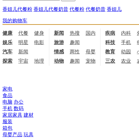
香妞儿代餐粉
香妞儿代餐奶昔
代餐粉
代餐奶昔
香妞儿
我的购物车
健康
代餐
健身
饮食
新闻
热搜
国内
国际
疾病
内科
娱乐
明星
电影
电视
旅游
趣闻
科技
手机
汽车
新闻
情感
两性
母婴
职场
教育
幼园
探索
宇宙
地理
天文
动物
趣闻
宠物
三农
农业
所有商品分类
家电
食品
电脑
办公
手机
数码
家居家具
建材
服装
箱包
母婴产品
玩具