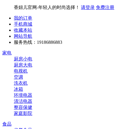
香妞儿官网-年轻人的时尚选择！
请登录
免费注册
我的订单
手机商城
收藏本站
网站导航
服务热线：19186886883
家电
厨房小电
厨房大电
电视机
空调
洗衣机
冰箱
环境电器
清洁电器
整容保健
家庭影院
食品