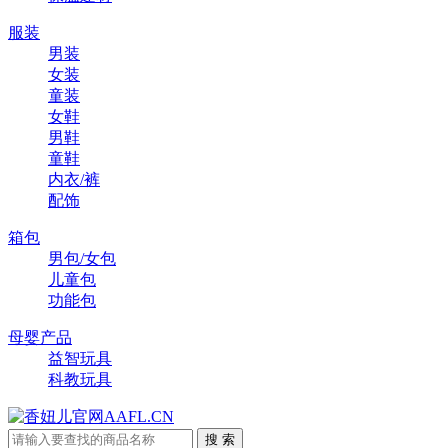
服装
男装
女装
童装
女鞋
男鞋
童鞋
内衣/裤
配饰
箱包
男包/女包
儿童包
功能包
母婴产品
益智玩具
科教玩具