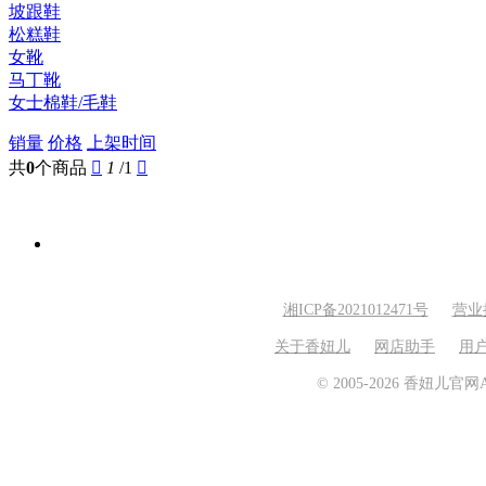
坡跟鞋
松糕鞋
女靴
马丁靴
女士棉鞋/毛鞋
销量
价格
上架时间
共
0
个商品

1
/1

湘ICP备2021012471号
营业
关于香妞儿
网店助手
用
© 2005-2026 香妞