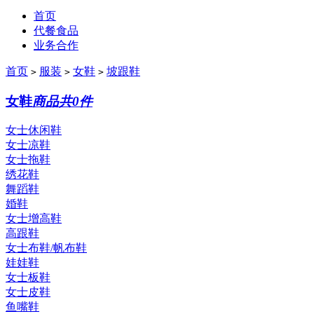
首页
代餐食品
业务合作
首页
服装
女鞋
坡跟鞋
>
>
>
女鞋
商品共0件
女士休闲鞋
女士凉鞋
女士拖鞋
绣花鞋
舞蹈鞋
婚鞋
女士增高鞋
高跟鞋
女士布鞋/帆布鞋
娃娃鞋
女士板鞋
女士皮鞋
鱼嘴鞋