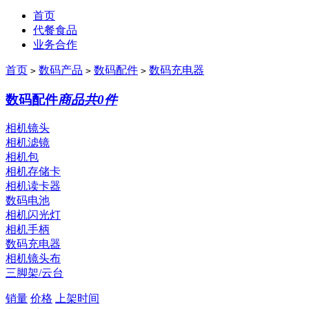
首页
代餐食品
业务合作
首页
数码产品
数码配件
数码充电器
>
>
>
数码配件
商品共0件
相机镜头
相机滤镜
相机包
相机存储卡
相机读卡器
数码电池
相机闪光灯
相机手柄
数码充电器
相机镜头布
三脚架/云台
销量
价格
上架时间