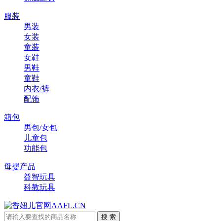
服装
男装
女装
童装
女鞋
男鞋
童鞋
内衣/裤
配饰
箱包
男包/女包
儿童包
功能包
母婴产品
益智玩具
科教玩具