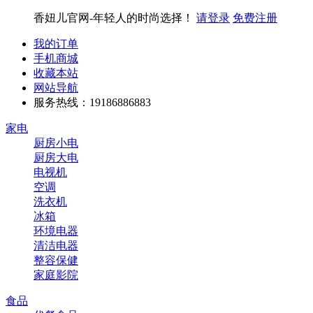
香妞儿官网-年轻人的时尚选择！
请登录
免费注册
我的订单
手机商城
收藏本站
网站导航
服务热线：19186886883
家电
厨房小电
厨房大电
电视机
空调
洗衣机
冰箱
环境电器
清洁电器
整容保健
家庭影院
食品