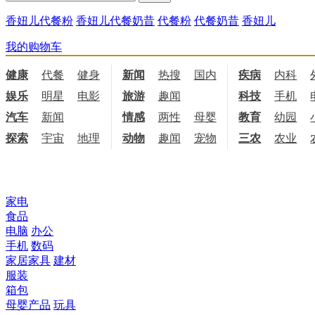
香妞儿代餐粉
香妞儿代餐奶昔
代餐粉
代餐奶昔
香妞儿
我的购物车
健康
代餐
健身
饮食
新闻
热搜
国内
国际
疾病
内科
娱乐
明星
电影
电视
旅游
趣闻
科技
手机
汽车
新闻
情感
两性
母婴
职场
教育
幼园
探索
宇宙
地理
天文
动物
趣闻
宠物
三农
农业
所有商品分类
家电
食品
电脑
办公
手机
数码
家居家具
建材
服装
箱包
母婴产品
玩具