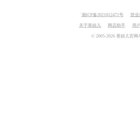
湘ICP备2021012471号
营业
关于香妞儿
网店助手
用
© 2005-2026 香妞