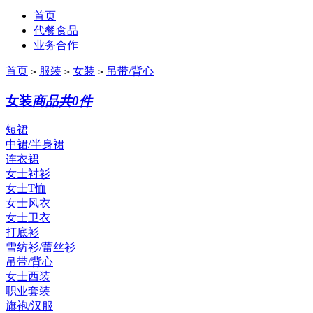
首页
代餐食品
业务合作
首页
服装
女装
吊带/背心
>
>
>
女装
商品共0件
短裙
中裙/半身裙
连衣裙
女士衬衫
女士T恤
女士风衣
女士卫衣
打底衫
雪纺衫/蕾丝衫
吊带/背心
女士西装
职业套装
旗袍/汉服