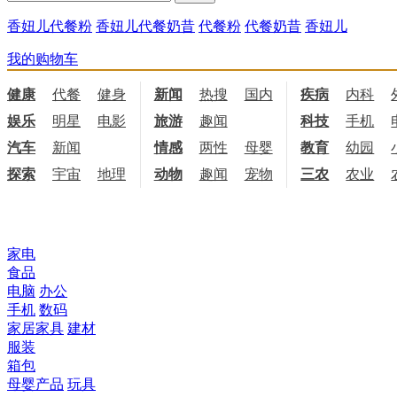
香妞儿代餐粉
香妞儿代餐奶昔
代餐粉
代餐奶昔
香妞儿
我的购物车
健康
代餐
健身
饮食
新闻
热搜
国内
国际
疾病
内科
娱乐
明星
电影
电视
旅游
趣闻
科技
手机
汽车
新闻
情感
两性
母婴
职场
教育
幼园
探索
宇宙
地理
天文
动物
趣闻
宠物
三农
农业
所有商品分类
家电
食品
电脑
办公
手机
数码
家居家具
建材
服装
箱包
母婴产品
玩具