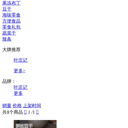
果冻布丁
豆干
海味零食
方便食品
零食礼包
蔬菜干
辣条
大牌推荐
叶庄记
更多>
品牌：
叶庄记
更多
销量
价格
上架时间
共
1
个商品

1
/1
