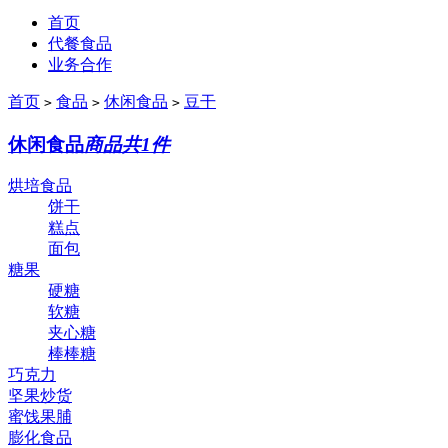
首页
代餐食品
业务合作
首页
食品
休闲食品
豆干
>
>
>
休闲食品
商品共1件
烘培食品
饼干
糕点
面包
糖果
硬糖
软糖
夹心糖
棒棒糖
巧克力
坚果炒货
蜜饯果脯
膨化食品