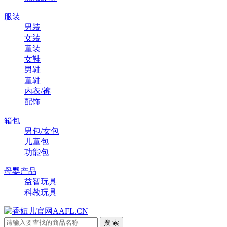
服装
男装
女装
童装
女鞋
男鞋
童鞋
内衣/裤
配饰
箱包
男包/女包
儿童包
功能包
母婴产品
益智玩具
科教玩具