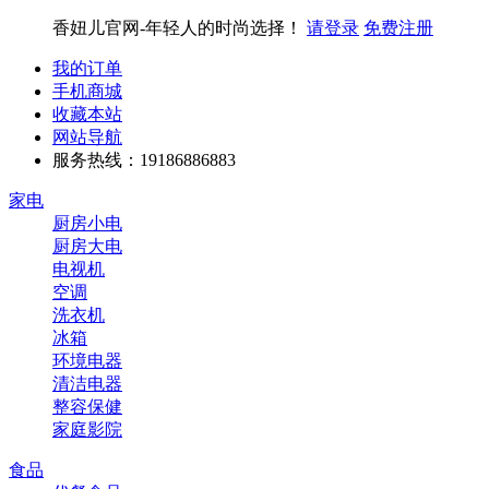
香妞儿官网-年轻人的时尚选择！
请登录
免费注册
我的订单
手机商城
收藏本站
网站导航
服务热线：19186886883
家电
厨房小电
厨房大电
电视机
空调
洗衣机
冰箱
环境电器
清洁电器
整容保健
家庭影院
食品