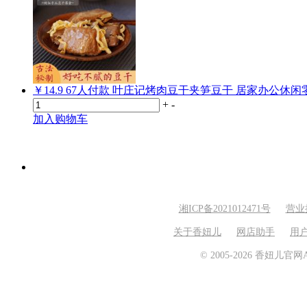
￥14.9
67
人付款
叶庄记烤肉豆干夹笋豆干 居家办公休闲
+
-
加入购物车
湘ICP备2021012471号
营业
关于香妞儿
网店助手
用
© 2005-2026 香妞