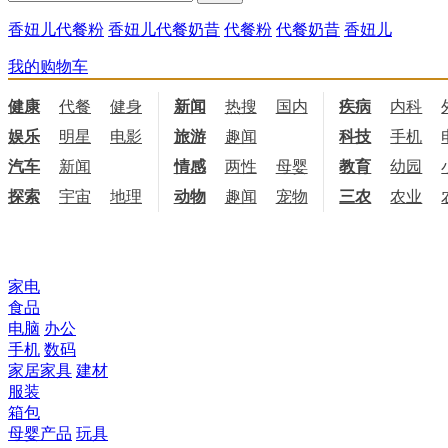
香妞儿代餐粉
香妞儿代餐奶昔
代餐粉
代餐奶昔
香妞儿
我的购物车
健康
代餐
健身
饮食
新闻
热搜
国内
国际
疾病
内科
娱乐
明星
电影
电视
旅游
趣闻
科技
手机
汽车
新闻
情感
两性
母婴
职场
教育
幼园
探索
宇宙
地理
天文
动物
趣闻
宠物
三农
农业
所有商品分类
家电
食品
电脑
办公
手机
数码
家居家具
建材
服装
箱包
母婴产品
玩具