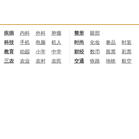
疾病
内科
外科
肿瘤
整形
眼部
科技
手机
电脑
机人
时尚
化妆
奢品
时装
教育
幼园
小学
中学
财经
数币
股票
彩票
三农
农业
农村
农民
交通
铁路
地铁
航空