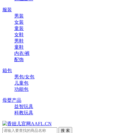
服装
男装
女装
童装
女鞋
男鞋
童鞋
内衣/裤
配饰
箱包
男包/女包
儿童包
功能包
母婴产品
益智玩具
科教玩具