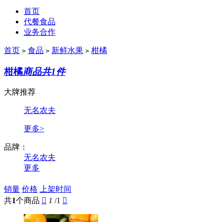
首页
代餐食品
业务合作
首页
食品
新鲜水果
柑橘
>
>
>
柑橘
商品共1件
大牌推荐
无名农夫
更多>
品牌：
无名农夫
更多
销量
价格
上架时间
共
1
个商品

1
/1
