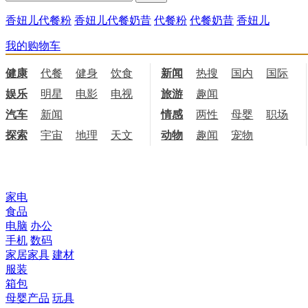
香妞儿代餐粉
香妞儿代餐奶昔
代餐粉
代餐奶昔
香妞儿
我的购物车
健康
代餐
健身
饮食
新闻
热搜
国内
国际
娱乐
明星
电影
电视
旅游
趣闻
汽车
新闻
情感
两性
母婴
职场
探索
宇宙
地理
天文
动物
趣闻
宠物
所有商品分类
家电
食品
电脑
办公
手机
数码
家居家具
建材
服装
箱包
母婴产品
玩具