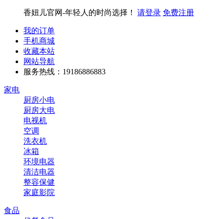
香妞儿官网-年轻人的时尚选择！
请登录
免费注册
我的订单
手机商城
收藏本站
网站导航
服务热线：19186886883
家电
厨房小电
厨房大电
电视机
空调
洗衣机
冰箱
环境电器
清洁电器
整容保健
家庭影院
食品