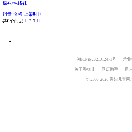
棉袜/毛线袜
销量
价格
上架时间
共
0
个商品

1
/1

湘ICP备2021012471号
营业
关于香妞儿
网店助手
用
© 2005-2026 香妞