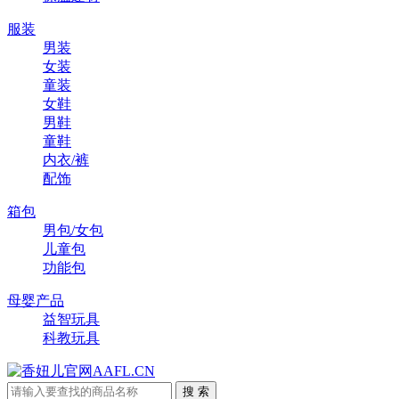
服装
男装
女装
童装
女鞋
男鞋
童鞋
内衣/裤
配饰
箱包
男包/女包
儿童包
功能包
母婴产品
益智玩具
科教玩具