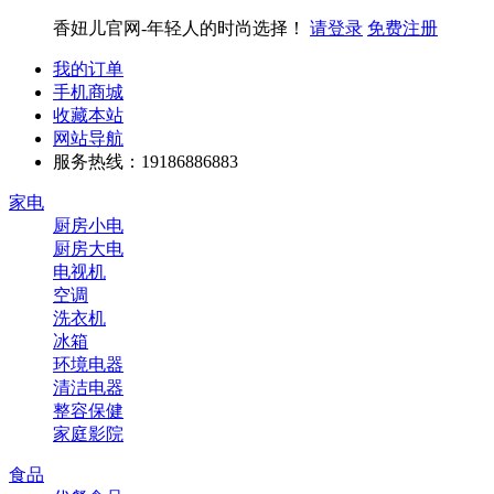
香妞儿官网-年轻人的时尚选择！
请登录
免费注册
我的订单
手机商城
收藏本站
网站导航
服务热线：19186886883
家电
厨房小电
厨房大电
电视机
空调
洗衣机
冰箱
环境电器
清洁电器
整容保健
家庭影院
食品