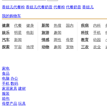
香妞儿代餐粉
香妞儿代餐奶昔
代餐粉
代餐奶昔
香妞儿
我的购物车
健康
代餐
健身
饮食
新闻
热搜
国内
国际
疾病
内科
娱乐
明星
电影
电视
旅游
趣闻
科技
手机
汽车
新闻
情感
两性
母婴
职场
教育
幼园
探索
宇宙
地理
天文
动物
趣闻
宠物
三农
农业
所有商品分类
家电
食品
电脑
办公
手机
数码
家居家具
建材
服装
箱包
母婴产品
玩具