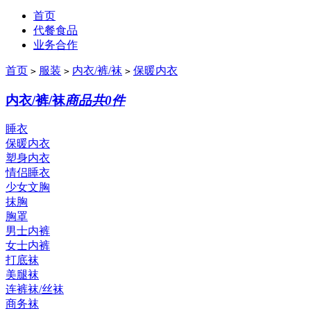
首页
代餐食品
业务合作
首页
服装
内衣/裤/袜
保暖内衣
>
>
>
内衣/裤/袜
商品共0件
睡衣
保暖内衣
塑身内衣
情侣睡衣
少女文胸
抹胸
胸罩
男士内裤
女士内裤
打底袜
美腿袜
连裤袜/丝袜
商务袜