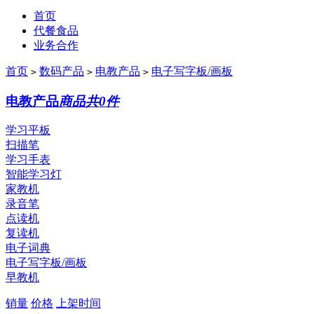
首页
代餐食品
业务合作
首页
数码产品
电教产品
电子写字板/画板
>
>
>
电教产品
商品共0件
学习平板
扫描笔
学习手表
智能学习灯
家教机
录音笔
点读机
复读机
电子词典
电子写字板/画板
早教机
销量
价格
上架时间