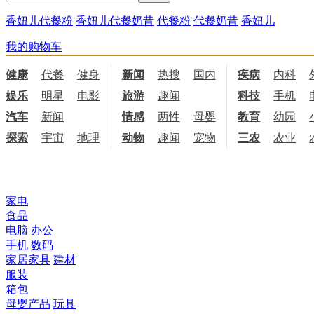
香妞儿代餐粉
香妞儿代餐奶昔
代餐粉
代餐奶昔
香妞儿
我的购物车
健康
代餐
健身
饮食
新闻
热搜
国内
国际
疾病
内科
娱乐
明星
电影
电视
旅游
趣闻
科技
手机
汽车
新闻
情感
两性
母婴
职场
教育
幼园
探索
宇宙
地理
天文
动物
趣闻
宠物
三农
农业
所有商品分类
家电
食品
电脑
办公
手机
数码
家居家具
建材
服装
箱包
母婴产品
玩具