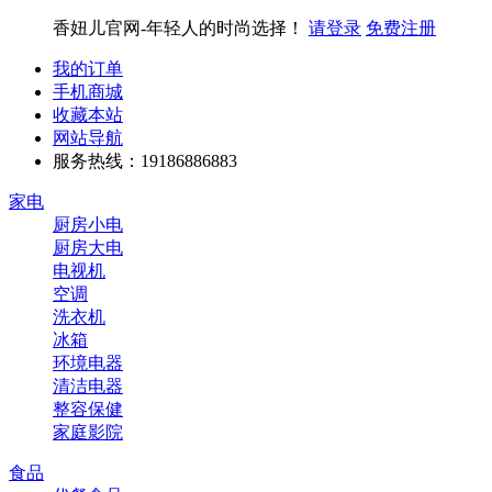
香妞儿官网-年轻人的时尚选择！
请登录
免费注册
我的订单
手机商城
收藏本站
网站导航
服务热线：19186886883
家电
厨房小电
厨房大电
电视机
空调
洗衣机
冰箱
环境电器
清洁电器
整容保健
家庭影院
食品