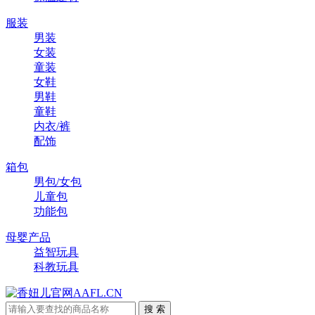
服装
男装
女装
童装
女鞋
男鞋
童鞋
内衣/裤
配饰
箱包
男包/女包
儿童包
功能包
母婴产品
益智玩具
科教玩具