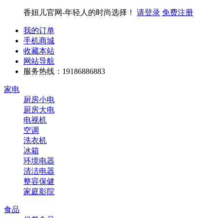
香妞儿官网-年轻人的时尚选择！
请登录
免费注册
我的订单
手机商城
收藏本站
网站导航
服务热线：19186886883
家电
厨房小电
厨房大电
电视机
空调
洗衣机
冰箱
环境电器
清洁电器
整容保健
家庭影院
食品