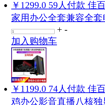
￥1299.0
59
人付款
佳百
家用办公全套兼容全套
+
-
加入购物车
￥1199.0
74
人付款
佳百
鸡办公影音直播八核独