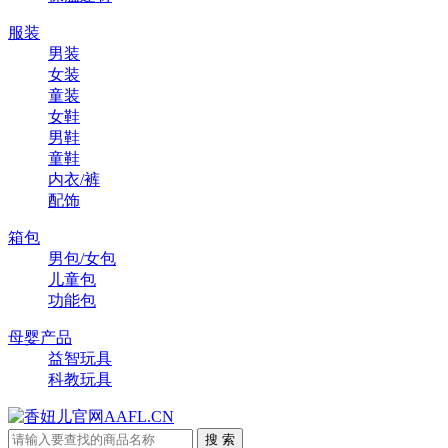
服装
男装
女装
童装
女鞋
男鞋
童鞋
内衣/裤
配饰
箱包
男包/女包
儿童包
功能包
母婴产品
益智玩具
科教玩具