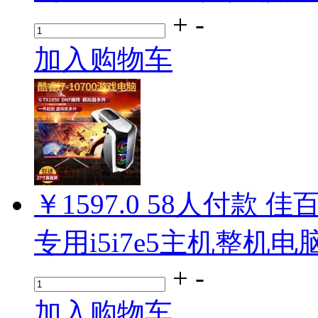
+
-
加入购物车
￥1597.0
58
人付款
佳
专用i5i7e5主机整机电
+
-
加入购物车