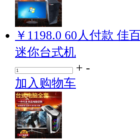
￥1198.0
60
人付款
佳
迷你台式机
+
-
加入购物车