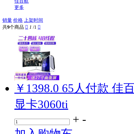
佳百航
更多
销量
价格
上架时间
共
9
个商品

1
/1

￥1398.0
65
人付款
佳
显卡3060ti
+
-
加入购物车