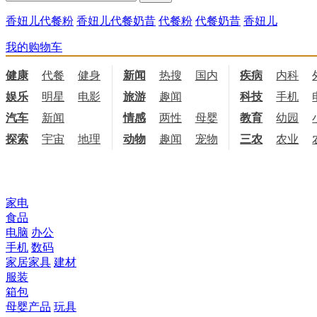
香妞儿代餐粉
香妞儿代餐奶昔
代餐粉
代餐奶昔
香妞儿
我的购物车
健康
代餐
健身
饮食
新闻
热搜
国内
国际
疾病
内科
娱乐
明星
电影
电视
旅游
趣闻
科技
手机
汽车
新闻
情感
两性
母婴
职场
教育
幼园
探索
宇宙
地理
天文
动物
趣闻
宠物
三农
农业
所有商品分类
家电
食品
电脑
办公
手机
数码
家居家具
建材
服装
箱包
母婴产品
玩具