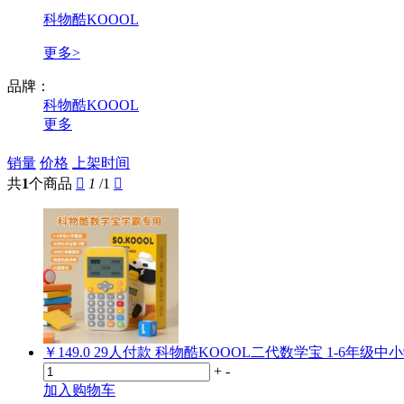
科物酷KOOOL
更多>
品牌：
科物酷KOOOL
更多
销量
价格
上架时间
共
1
个商品

1
/1

￥149.0
29
人付款
科物酷KOOOL二代数学宝 1-6年级
+
-
加入购物车