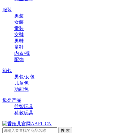
服装
男装
女装
童装
女鞋
男鞋
童鞋
内衣/裤
配饰
箱包
男包/女包
儿童包
功能包
母婴产品
益智玩具
科教玩具