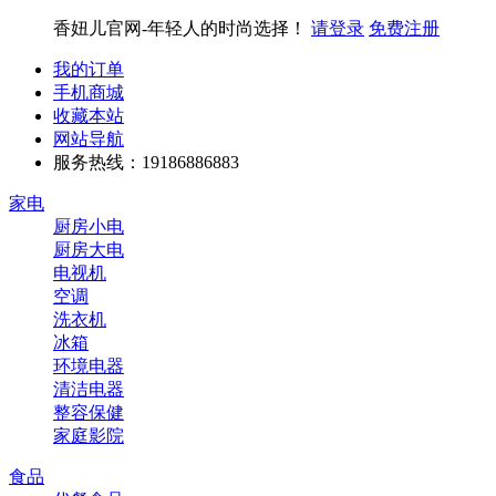
香妞儿官网-年轻人的时尚选择！
请登录
免费注册
我的订单
手机商城
收藏本站
网站导航
服务热线：19186886883
家电
厨房小电
厨房大电
电视机
空调
洗衣机
冰箱
环境电器
清洁电器
整容保健
家庭影院
食品