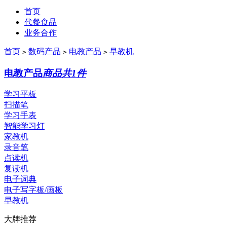
首页
代餐食品
业务合作
首页
数码产品
电教产品
早教机
>
>
>
电教产品
商品共1件
学习平板
扫描笔
学习手表
智能学习灯
家教机
录音笔
点读机
复读机
电子词典
电子写字板/画板
早教机
大牌推荐