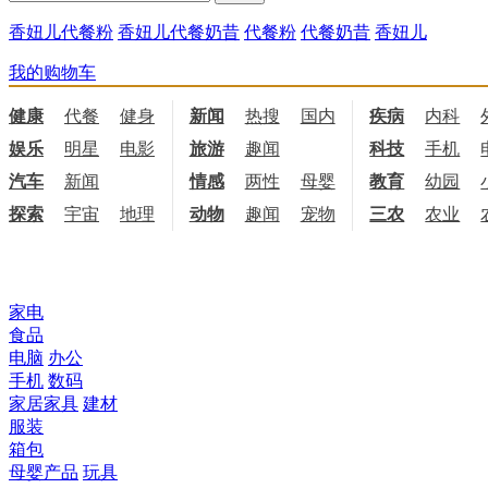
香妞儿代餐粉
香妞儿代餐奶昔
代餐粉
代餐奶昔
香妞儿
我的购物车
健康
代餐
健身
饮食
新闻
热搜
国内
国际
疾病
内科
娱乐
明星
电影
电视
旅游
趣闻
科技
手机
汽车
新闻
情感
两性
母婴
职场
教育
幼园
探索
宇宙
地理
天文
动物
趣闻
宠物
三农
农业
所有商品分类
家电
食品
电脑
办公
手机
数码
家居家具
建材
服装
箱包
母婴产品
玩具