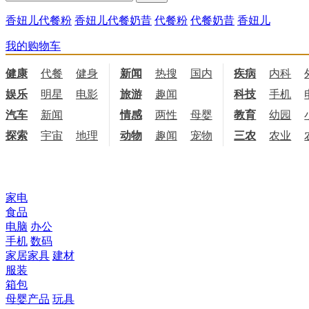
香妞儿代餐粉
香妞儿代餐奶昔
代餐粉
代餐奶昔
香妞儿
我的购物车
健康
代餐
健身
饮食
新闻
热搜
国内
国际
疾病
内科
娱乐
明星
电影
电视
旅游
趣闻
科技
手机
汽车
新闻
情感
两性
母婴
职场
教育
幼园
探索
宇宙
地理
天文
动物
趣闻
宠物
三农
农业
所有商品分类
家电
食品
电脑
办公
手机
数码
家居家具
建材
服装
箱包
母婴产品
玩具