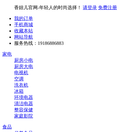
香妞儿官网-年轻人的时尚选择！
请登录
免费注册
我的订单
手机商城
收藏本站
网站导航
服务热线：19186886883
家电
厨房小电
厨房大电
电视机
空调
洗衣机
冰箱
环境电器
清洁电器
整容保健
家庭影院
食品