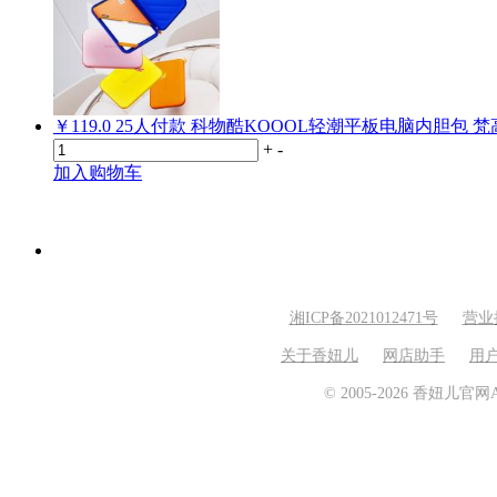
￥119.0
25
人付款
科物酷KOOOL轻潮平板电脑内胆包 
+
-
加入购物车
湘ICP备2021012471号
营业
关于香妞儿
网店助手
用
© 2005-2026 香妞