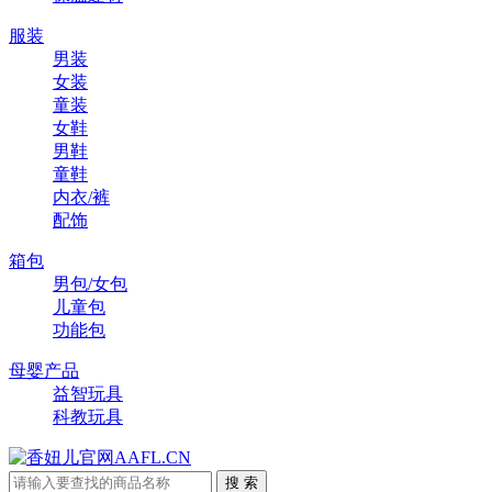
服装
男装
女装
童装
女鞋
男鞋
童鞋
内衣/裤
配饰
箱包
男包/女包
儿童包
功能包
母婴产品
益智玩具
科教玩具