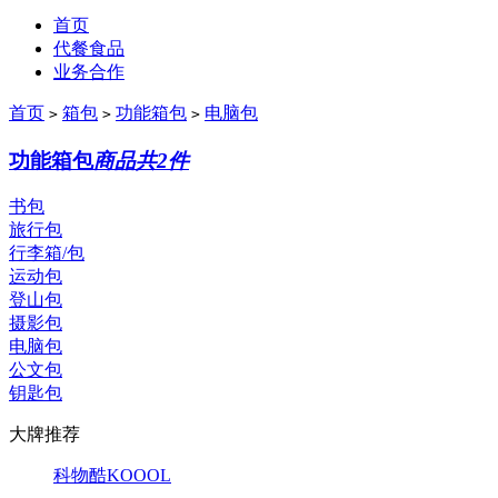
首页
代餐食品
业务合作
首页
箱包
功能箱包
电脑包
>
>
>
功能箱包
商品共2件
书包
旅行包
行李箱/包
运动包
登山包
摄影包
电脑包
公文包
钥匙包
大牌推荐
科物酷KOOOL