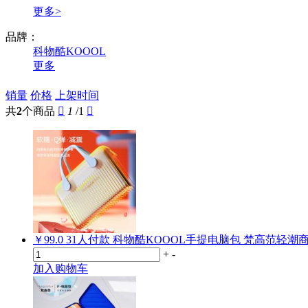
更多>
品牌：
科物酷KOOOL
更多
销量
价格
上架时间
共
2
个商品

1
/1

￥99.0
31
人付款
科物酷KOOOL手提电脑包 梵高范轻潮
+
-
加入购物车