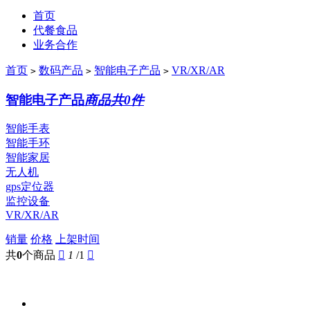
首页
代餐食品
业务合作
首页
数码产品
智能电子产品
VR/XR/AR
>
>
>
智能电子产品
商品共0件
智能手表
智能手环
智能家居
无人机
gps定位器
监控设备
VR/XR/AR
销量
价格
上架时间
共
0
个商品

1
/1
