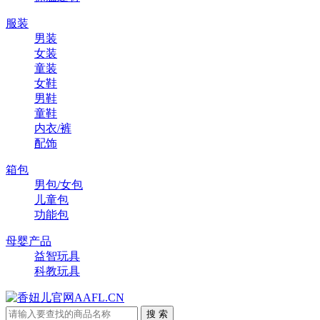
服装
男装
女装
童装
女鞋
男鞋
童鞋
内衣/裤
配饰
箱包
男包/女包
儿童包
功能包
母婴产品
益智玩具
科教玩具