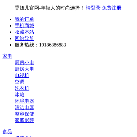
香妞儿官网-年轻人的时尚选择！
请登录
免费注册
我的订单
手机商城
收藏本站
网站导航
服务热线：19186886883
家电
厨房小电
厨房大电
电视机
空调
洗衣机
冰箱
环境电器
清洁电器
整容保健
家庭影院
食品