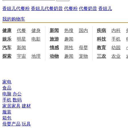
香妞儿代餐粉
香妞儿代餐奶昔
代餐粉
代餐奶昔
香妞儿
我的购物车
健康
代餐
健身
饮食
新闻
热搜
国内
国际
疾病
内科
娱乐
明星
电影
电视
旅游
趣闻
科技
手机
汽车
新闻
情感
两性
母婴
职场
教育
幼园
探索
宇宙
地理
天文
动物
趣闻
宠物
三农
农业
所有商品分类
家电
食品
电脑
办公
手机
数码
家居家具
建材
服装
箱包
母婴产品
玩具