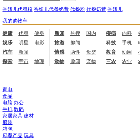
香妞儿代餐粉
香妞儿代餐奶昔
代餐粉
代餐奶昔
香妞儿
我的购物车
健康
代餐
健身
饮食
新闻
热搜
国内
国际
疾病
内科
娱乐
明星
电影
电视
旅游
趣闻
科技
手机
汽车
新闻
情感
两性
母婴
职场
教育
幼园
探索
宇宙
地理
天文
动物
趣闻
宠物
三农
农业
所有商品分类
家电
食品
电脑
办公
手机
数码
家居家具
建材
服装
箱包
母婴产品
玩具