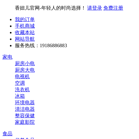
香妞儿官网-年轻人的时尚选择！
请登录
免费注册
我的订单
手机商城
收藏本站
网站导航
服务热线：19186886883
家电
厨房小电
厨房大电
电视机
空调
洗衣机
冰箱
环境电器
清洁电器
整容保健
家庭影院
食品