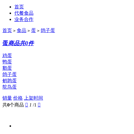
首页
代餐食品
业务合作
首页
食品
蛋
鸽子蛋
>
>
>
蛋
商品共0件
鸡蛋
鸭蛋
鹅蛋
鸽子蛋
鹌鹑蛋
鸵鸟蛋
销量
价格
上架时间
共
0
个商品

1
/1
