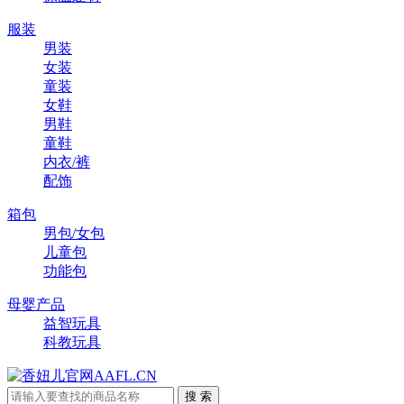
服装
男装
女装
童装
女鞋
男鞋
童鞋
内衣/裤
配饰
箱包
男包/女包
儿童包
功能包
母婴产品
益智玩具
科教玩具