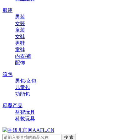
服装
男装
女装
童装
女鞋
男鞋
童鞋
内衣/裤
配饰
箱包
男包/女包
儿童包
功能包
母婴产品
益智玩具
科教玩具