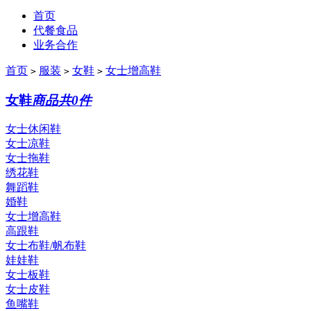
首页
代餐食品
业务合作
首页
服装
女鞋
女士增高鞋
>
>
>
女鞋
商品共0件
女士休闲鞋
女士凉鞋
女士拖鞋
绣花鞋
舞蹈鞋
婚鞋
女士增高鞋
高跟鞋
女士布鞋/帆布鞋
娃娃鞋
女士板鞋
女士皮鞋
鱼嘴鞋