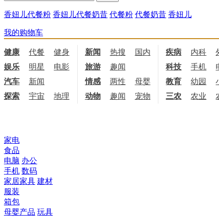
香妞儿代餐粉
香妞儿代餐奶昔
代餐粉
代餐奶昔
香妞儿
我的购物车
健康
代餐
健身
饮食
新闻
热搜
国内
国际
疾病
内科
娱乐
明星
电影
电视
旅游
趣闻
科技
手机
汽车
新闻
情感
两性
母婴
职场
教育
幼园
探索
宇宙
地理
天文
动物
趣闻
宠物
三农
农业
所有商品分类
家电
食品
电脑
办公
手机
数码
家居家具
建材
服装
箱包
母婴产品
玩具