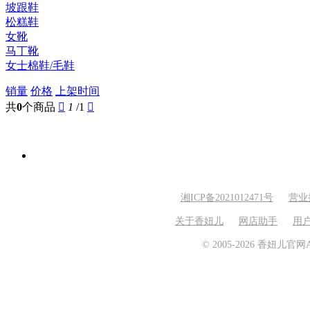
坡跟鞋
松糕鞋
女靴
马丁靴
女士棉鞋/毛鞋
销量
价格
上架时间
共
0
个商品

1
/1

湘ICP备2021012471号
营业
关于香妞儿
网店助手
用
© 2005-2026 香妞