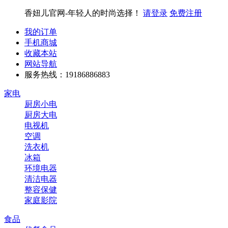
香妞儿官网-年轻人的时尚选择！
请登录
免费注册
我的订单
手机商城
收藏本站
网站导航
服务热线：19186886883
家电
厨房小电
厨房大电
电视机
空调
洗衣机
冰箱
环境电器
清洁电器
整容保健
家庭影院
食品